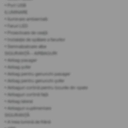
• Port USB
ILUMINARE
• Iluminare ambientală
• Faruri LED
• Proiectoare de ceață
• Instalație de spălare a farurilor
• Semnalizatoare albe
SIGURANȚĂ – AIRBAGURI
• Airbag pasager
• Airbag șofer
• Airbag pentru genunchi pasager
• Airbag pentru genunchi șofer
• Airbaguri cortină pentru locurile din spate
• Airbaguri cortină față
• Airbag lateral
• Airbaguri suplimentare
SIGURANȚĂ
• A treia lumină de frână