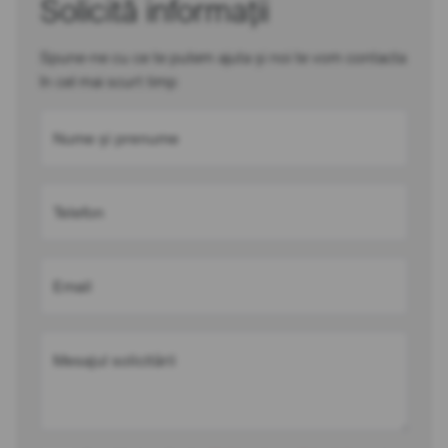
Solicită informații
Spune-ne cu ce te putem ajuta și noi te vom contacta
în cel mai scurt timp
Nume și prenume
Telefon
Email
Mesajul solicitării