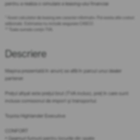
pentru a realiza o simulare a leasing-ului financiar.
* Acest calculator de leasing are caracter informativ. Pot exista alte costuri
adiționale. Estimarea nu include asigurare CASCO.
** Toate sumele conțin TVA.
Descriere
Mașina prezentată în anunț se află în parcul unui dealer
partener.
Prețul afișat este prețul brut (TVA inclus), preț în care sunt
incluse comisionul de import și transportul.
Toyota Highlander Executive
CONFORT
• Geamuri fumurii pentru locurile din spate