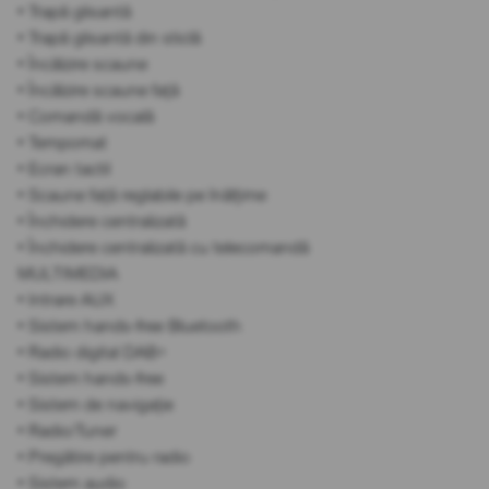
• Trapă glisantă
• Trapă glisantă din sticlă
• Încălzire scaune
• Încălzire scaune față
• Comandă vocală
• Tempomat
• Ecran tactil
• Scaune față reglabile pe înălțime
• Închidere centralizată
• Închidere centralizată cu telecomandă
MULTIMEDIA
• Intrare AUX
• Sistem hands-free Bluetooth
• Radio digital DAB+
• Sistem hands-free
• Sistem de navigație
• Radio/Tuner
• Pregătire pentru radio
• Sistem audio