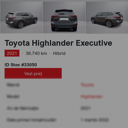
Toyota Highlander Executive
2021
•
36.740 km
•
Hibrid
ID Stoc #33050
Vezi preț
Marcă
Toyota
Model
Highlander
An de fabricație
2021
Data primei înmatriculări
1 martie 2022