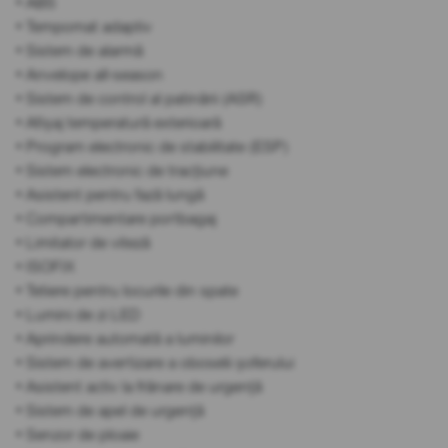
• ABS
• Tempomat adaptiv
• Sistem de alarmă
• Anvelope all-season
• Sistem de control al patinării (ASR)
• Afișaj temperatură exterioară
• Program electronic de stabilitate (ESP)
• Sistem electronic de tracțiune
• Asistent pentru fază lungă
• Compartimentare portbagaj
• Limitator de viteză
• ISOFIX
• Tetiere pentru locurile din spate
• Lumini de zi LED
• Aprindere automată a luminilor
• Sistem de avertizare a oboselii șoferului
• Asistent activ la frânare de urgență
• Sistem de apel de urgență
• Senzor de ploaie