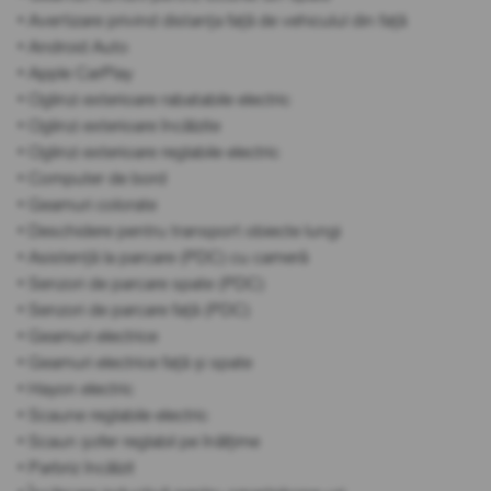
• Avertizare privind distanța față de vehiculul din față
• Android Auto
• Apple CarPlay
• Oglinzi exterioare rabatabile electric
• Oglinzi exterioare încălzite
• Oglinzi exterioare reglabile electric
• Computer de bord
• Geamuri colorate
• Deschidere pentru transport obiecte lungi
• Asistență la parcare (PDC) cu cameră
• Senzori de parcare spate (PDC)
• Senzori de parcare față (PDC)
• Geamuri electrice
• Geamuri electrice față și spate
• Hayon electric
• Scaune reglabile electric
• Scaun șofer reglabil pe înălțime
• Parbriz încălzit