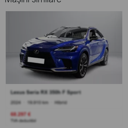
Lexus Seria RX 350h F Sport
2024
•
19.910 km
•
Hibrid
68.297 €
TVA deductibil