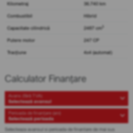
Kilometraj
36.740 km
Combustibil
Hibrid
3
Capacitate cilindrică
2487 cm
Putere motor
247 CP
Tracțiune
4x4 (automat)
Calculator Finanțare
Avans (fără TVA)
Selectează avansul
Perioada de finanțare (ani)
Selectează perioada
Selecteaza avansul si perioada de finantare de mai sus