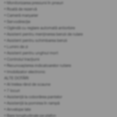
• Monitorizarea presiunii în pneuri
• Roată de rezervă
• Cameră marșarier
• Servodirecție
• Oglindă cu reglare automată antiorbire
• Asistent pentru menținerea benzii de rulare
• Asistent pentru schimbarea benzii
• Lumini de zi
• Asistent pentru unghiul mort
• Controlul tracțiunii
• Recunoașterea indicatoarelor rutiere
• Imobilizator electronic
ALTE DOTĂRI
• Al treilea rând de scaune
• 7 locuri
• Asistență la coborârea pantelor
• Asistență la pornirea în rampă
• Anvelope late
• Bare longitudinale pe plafon