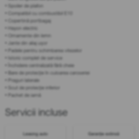
• Spoiler de plafon
• Compatibil cu combustibil E10
• Copertină portbagaj
• Hayon electric
• Ornamente din lemn
• Jante din aliaj ușor
• Padele pentru schimbarea vitezelor
• Istoric complet de service
• Închidere centralizată fără cheie
• Bare de protecție în culoarea caroseriei
• Praguri laterale
• Scut de protecție inferior
• Pachet de iarnă
Servicii incluse
Leasing auto
Garanție extinsă