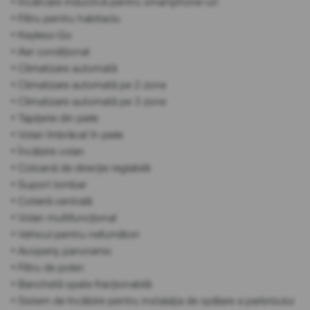
• Încărcare inductivă pentru smartphone-uri
• Filtru pentru habitaclu
• Keyless-Go
• Aer condiționat
• Climatizare automată
• Climatizare automată pe 2 zone
• Climatizare automată pe 3 zone
• Tapițerie din piele
• Volan îmbrăcat în piele
• Încălzire volan
• Coloană de direcție reglabilă
• Suport lombar
• Cotieră centrală
• Volan multifuncțional
• Vehicul pentru nefumători
• Acoperiș panoramic
• Filtru de polen
• Banchetă spate fracționabilă
• Sistem de încălzire pentru instalația de spălare a parbrizului