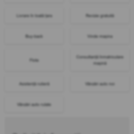
Livrare în toată țara
Revizie gratuită
Buy-back
Vinde mașina
Consultanță înmatriculare
Flote
mașină
Asistență rutieră
Vânzări auto noi
Vânzări auto rulate