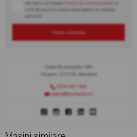
Am citit și am înțeles
Politica de confidențialitate
și
sunt de acord cu prelucrarea datelor cu caracter
personal
Trimite solicitarea
Calea Bucureștilor 289
Otopeni, 075100, România
0374 451 400
sales@bcchauto.ro
Mașini similare