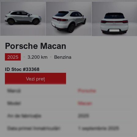
Porsche Macan
2025
•
3.200 km
•
Benzina
ID Stoc #33368
Vezi preț
Marcă
Porsche
Model
Macan
An de fabricație
2025
Data primei înmatriculări
1 septembrie 2025