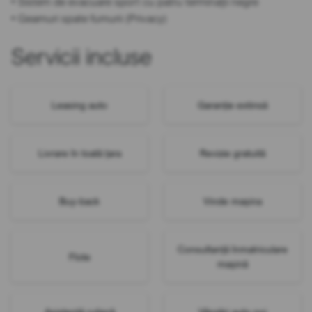
• Sistem de evacuare sport cu patru terminații negre
• Geamuri spate fumurii (Privacy)
Servicii incluse
Leasing auto
Garanție extinsă
Livrare în toată țara
Revizie gratuită
Buy-back
Vinde mașina
Consultanță înmatriculare
Flote
mașină
Asistență rutieră
Vânzări auto noi