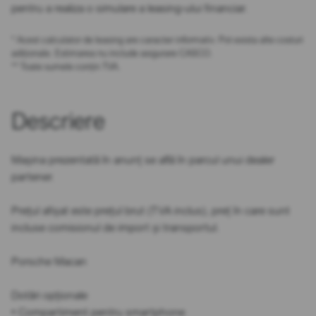
pentru a realiza o simulare a leasing-ului financiar.
* Acest calculator de leasing are caracter informativ. Pot exista alte costuri
adiționale. Estimarea nu include asigurare CASCO.
** Toate sumele conțin TVA.
Descriere
Mașina prezentată în anunț se află în parcul unui dealer
partener.
Prețul afișat este prețul brut (TVA inclus), preț în care sunt
incluse comisionul de import și transportul.
Porsche Macan
Dotări opționale
• Compartiment pentru smartphone