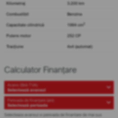
Kilometraj
3.200 km
Combustibil
Benzina
3
Capacitate cilindrică
1984 cm
Putere motor
252 CP
Tracțiune
4x4 (automat)
Calculator Finanțare
Avans (fără TVA)
Selectează avansul
Perioada de finanțare (ani)
Selectează perioada
Selecteaza avansul si perioada de finantare de mai sus