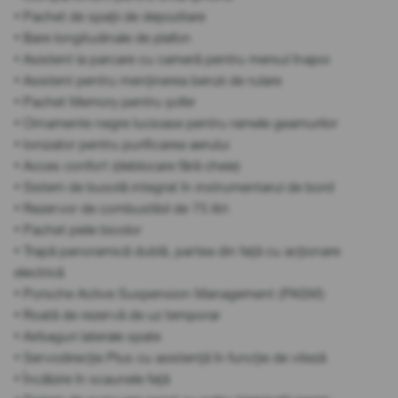
• Pachet de spații de depozitare
• Bare longitudinale de plafon
• Asistent la parcare cu cameră pentru mersul înapoi
• Asistent pentru menținerea benzii de rulare
• Pachet Memory pentru șofer
• Ornamente negre lucioase pentru ramele geamurilor
• Ionizator pentru purificarea aerului
• Acces confort (deblocare fără cheie)
• Sistem de busolă integrat în instrumentarul de bord
• Rezervor de combustibil de 75 litri
• Pachet piele bicolor
• Trapă panoramică dublă, partea din față cu acționare
electrică
• Porsche Active Suspension Management (PASM)
• Roată de rezervă de uz temporar
• Airbaguri laterale spate
• Servodirecție Plus cu asistență în funcție de viteză
• Încălzire în scaunele față