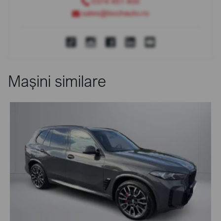
0374 451 400
sales@bcchauto.ro
Mașini similare