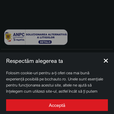
© 2026 BCCH Group Switzerland AG. Toate drepturile
Respectăm alegerea ta
rezervate.
Platfomă dezvoltată de Workleto.
Folosim cookie-uri pentru a-ți oferi cea mai bună
BCCH Auto Switzerland este o marcă a societății
BCCH
experiență posibilă pe bcchauto.ro. Unele sunt esențiale
Group Switzerland AG
pentru funcționarea acestui site, altele ne ajută să
Sediu social: David Business Center, Str. Erou Iancu Nicolae
înțelegem cum utilizezi site-ul, astfel încât să țl putem
nr. 29, Voluntari, Ilfov
îmbunătăți. De asemenea, este posibil să folosim cookie-
Nr. de înregistrare la Registrul Comerțului J2022004957230,
uri în scopuri de targetare. Apasă pe „Acceptă toate”
Acceptă
CUI RO41848769
pentru a continua așa cum este specificat, sau apasă pe