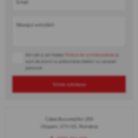
Email
Mesajul solicitării
Am citit și am înțeles
Politica de confidențialitate
și
sunt de acord cu prelucrarea datelor cu caracter
personal
Trimite solicitarea
Calea Bucureștilor 289
Otopeni, 075100, România