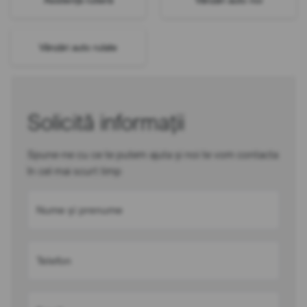
Vânzări auto rulate
Solicită informații
Spune-ne cu ce te putem ajuta și noi te vom contacta
în cel mai scurt timp
Nume și prenume
Telefon