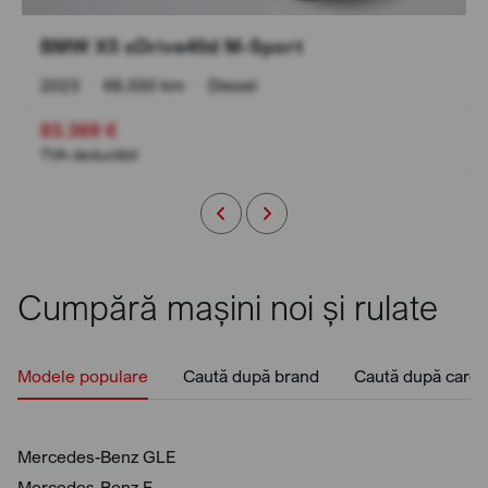
BMW X5 xDrive40d M-Sport
2023
•
66.550 km
•
Diesel
83.369 €
TVA deductibil
Cumpără mașini noi și rulate
Modele populare
Caută după brand
Caută după caros
Mercedes-Benz GLE
Mercedes-Benz E