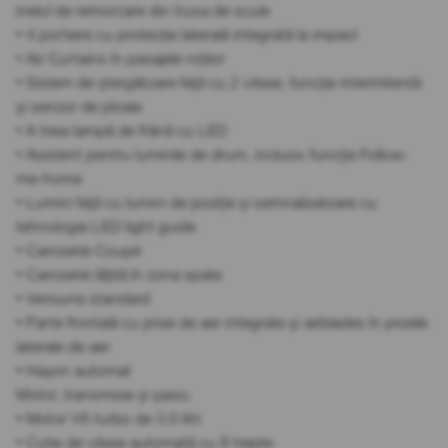
inelul de remorcare din trusa de scule
• 4 portiere cu protecție laterală integrată la impact
• Air Curtains în pasajele roților
• Sistem de ștergătoare față cu 2 viteze, funcție intermitentă
și senzor de ploaie
• A treia lampă de frână cu LED
• Asistent pentru luminile de drum, inclusiv funcție Follow-
me-home
• Lumini față cu lumini de poziție și semnalizatoare cu
tehnologie LED light guide
• Caroserie Coupé
• Caroserie lățită în zona spate
• Versiune standard
• Parte frontală cu prize de aer integrate și airblades în prizele
laterale de aer
• Hayon automat
Motor, transmisie și șasiu:
• Motor V6 turbo de 3,0 litri
• Cutie de viteze automată cu 8 trepte