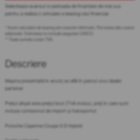
Selecteaza avansul si perioada de finantare de mai sus
pentru a realiza o simulare a leasing-ului financiar.
* Acest calculator de leasing are caracter informativ. Pot exista alte costuri
adiționale. Estimarea nu include asigurare CASCO.
** Toate sumele conțin TVA.
Descriere
Mașina prezentată în anunț se află în parcul unui dealer
partener.
Prețul afișat este prețul brut (TVA inclus), preț în care sunt
incluse comisionul de import și transportul.
Porsche Cayenne Coupe S E-Hybrid