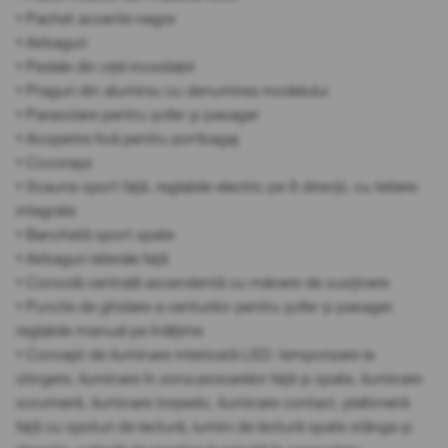
• Pachet accente negre
• Airbaguri
• Pedale din oțel inoxidabil
• Praguri din aluminiu cu denumirea modelului
• Parasolare pentru șofer și pasager
• Acoperire fixă pentru portbagaj
• Covorașe
• Scaune sport față, reglabile electric pe 8 direcții, cu tetiere
integrate
• Banchetă sport spate
• Airbaguri laterale față
• Consolă centrală ascendentă cu mânere de susținere
• Puncte de ghidare a centurilor pentru șofer și pasager,
reglabile manual pe înălțime
• Concept de iluminare interioară LED: temporizare la
stingere, iluminare în zona picioarelor față și spate, iluminare
scrumieră, iluminare torpedo, iluminare contact, plafonieră
față cu spoturi de lectură, lumini de lectură spate stânga și