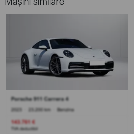
Mașini similare
Porsche 911 Carrera 4
2023
•
23.200 km
•
Benzina
143.761 €
TVA deductibil