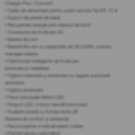
Charger Plus / Connect
• Cablu de alimentare pentru priză casnică Tip E/F, 10 A
• Suport de perete de bază
• Recuperare energie prin rețeaua de bord
• Conexiune de încărcare AC
• Baterie litiu-ion
• Baterie litiu-ion cu capacitate de 25,9 kWh, inclusiv
manager baterie
• Fără funcții inteligente de încărcare
Iluminare și vizibilitate:
• Oglinzi interioară și exterioare cu reglare automată
antiorbire
• Oglinzi exterioare
• Faruri principale Matrix LED
• Stopuri LED, inclusiv bandă luminoasă
• Încălzire lunetă cu funcție Auto-off
Sisteme de confort și asistență:
• Recunoaștere a indicatoarelor rutiere
• Pachet pentru nefumători