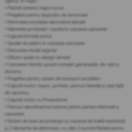
oglinzii, în negru
• Pachet exterior negru lucios
• Pregătire pentru dispozitiv de remorcare
• Eliminarea inscripției decorative laterale
• Mânerele portierelor vopsite în culoarea caroseriei
• Capotă frontală activă
• Spoiler de plafon în culoarea caroseriei
• Denumire model argintie
• Difuzor spate cu design lamelar
• Caroserie hibridă ușoară complet galvanizată, din oțel și
aluminiu
• Pregătire pentru sistem de transport pe plafon
• Capotă motor, hayon, portiere, panouri laterale și aripi față
din aluminiu
• Capotă motor cu Powerdome
• Panouri aerodinamice extinse pentru partea inferioară a
caroseriei
• Sistem de bare de protecție cu traverse de înaltă rezistență
și 2 elemente de deformare, cu câte 2 puncte filetate pentru