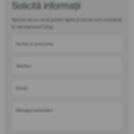
Solicită informații
Spune-ne cu ce te putem ajuta și noi te vom contacta
în cel mai scurt timp
Nume și prenume
Telefon
Email
Mesajul solicitării