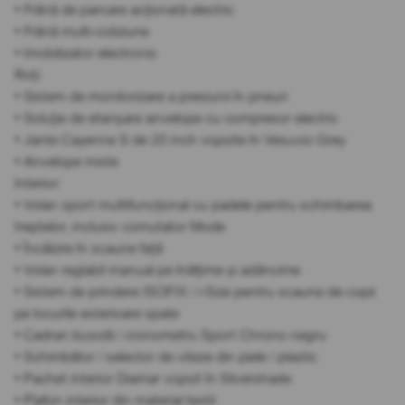
• Frână de parcare acționată electric
• Frână multi-coliziune
• Imobilizator electronic
Roți:
• Sistem de monitorizare a presiunii în pneuri
• Soluție de etanșare anvelope cu compresor electric
• Jante Cayenne S de 20 inch vopsite în Vesuvio Grey
• Anvelope mixte
Interior:
• Volan sport multifuncțional cu padele pentru schimbarea
treptelor, inclusiv comutator Mode
• Încălzire în scaune față
• Volan reglabil manual pe înălțime și adâncime
• Sistem de prindere ISOFIX / i-Size pentru scaune de copii
pe locurile exterioare spate
• Cadran busolă / cronometru Sport Chrono negru
• Schimbător / selector de viteze din piele / plastic
• Pachet interior Diamar vopsit în Silvershade
• Plafon interior din material textil