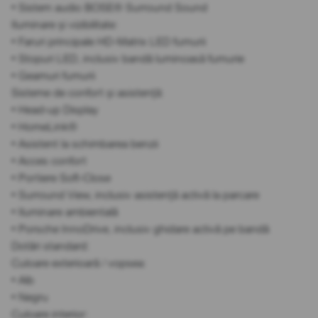
• Sistem audio BOSE® Surround Sound
Iluminare și vizibilitate:
• Faruri principale HD-Matrix LED fumurii
• Stopuri LED, inclusiv bandă luminoasă fumurie
• Geamuri fumurii
Sisteme de confort și asistență:
• Head-up Display
• HomeLink®
• Asistent la schimbarea benzii
• Acces confort
• Portiere Soft-Close
• Surround View, inclusiv asistență activă la parcare
• Iluminare ambientală
• Porsche InnoDrive, inclusiv ghidare activă pe bandă
Dotări standard:
Culoare exterioară / vopsea:
• Alb
• Negru
Culoare interior: