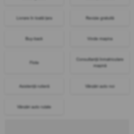
Livrare în toată țara
Revizie gratuită
Buy-back
Vinde mașina
Consultanță înmatriculare
Flote
mașină
Asistență rutieră
Vânzări auto noi
Vânzări auto rulate