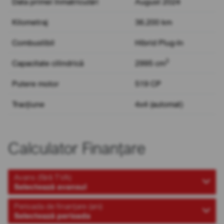
Data primei înmatriculări
August 2024
Kilometraj
36.200 km
Combustibil
Hibrid Plug-In
3
Capacitate cilindrică
2995 cm
Putere motor
519 CP
Tracțiune
4x4 (automat)
Calculator Finanțare
Avans (fără TVA)
Selectează avansul
Perioada de finanțare (ani)
Selectează perioada