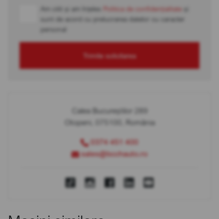
Am citit și am înțeles
Politica de confidențialitate
și
sunt de acord cu prelucrarea datelor cu caracter
personal
Trimite solicitarea
Calea Bucureștilor 289
Otopeni, 075100, România
0374 451 400
sales@bcchauto.ro