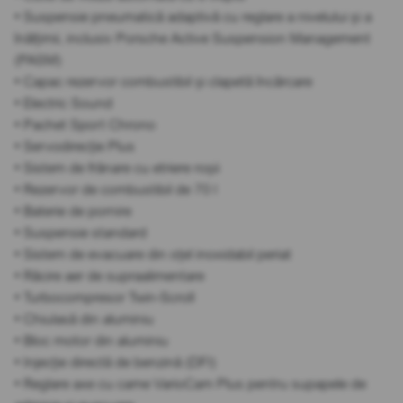
• Suspensie pneumatică adaptivă cu reglare a nivelului și a
înălțimii, inclusiv Porsche Active Suspension Management
(PASM)
• Capac rezervor combustibil și clapetă încărcare
• Electric Sound
• Pachet Sport Chrono
• Servodirecție Plus
• Sistem de frânare cu etriere roșii
• Rezervor de combustibil de 70 l
• Baterie de pornire
• Suspensie standard
• Sistem de evacuare din oțel inoxidabil periat
• Răcire aer de supraalimentare
• Turbocompresor Twin-Scroll
• Chiulasă din aluminiu
• Bloc motor din aluminiu
• Injecție directă de benzină (DFI)
• Reglare axe cu came VarioCam Plus pentru supapele de