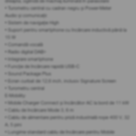
dreapta, oglindă de machiaj iluminată în parasolare
• Turometru central cu cadran negru și Power-Meter
Audio și comunicații:
• Sistem de navigație High
• Suport pentru smartphone cu încărcare inductivă până la
15 W
• Comandă vocală
• Radio digital DAB+
• Integrare smartphone
• Funcție de încărcare rapidă USB-C
• Sound Package Plus
• Ecran curbat de 12,6 inch, inclusiv Signature Screen
• Turometru central
E-Mobility:
• Mobile Charger Connect și încărcător AC la bord de 11 kW
• Cablu de încărcare Mode 3, 6 m
• Cablu de alimentare pentru priză industrială roșie 400 V, 32
A, 5 pini
• Lungime standard cablu de încărcare pentru Mobile