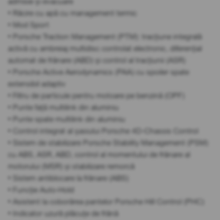
admisie și evacuare
• Răcire cu apă cu management termic
• Mod Sport
• Porsche Traction Management (PTM): tracțiune integrală
activă cu ambreiaj multidisc controlat electronic, diferențial
automat de frânare (ABD) și control al tracțiunii (ASR)
• Porsche Active Aerodynamics (PAA) cu spoiler spate
extensibil adaptiv
• Filtru de particule pentru motoare pe benzină (OPF)
• Punte față multilink din aluminiu
• Punte spate multilink din aluminiu
• Control integrat al șasiului Porsche 4D-Chassis Control
• Sistem de stabilizare Porsche Stability Management (PSM)
cu ABS, ASR, ABD, control al momentului de frânare al
motorului (MSR) și stabilizare remorcă
• Sistem antiblocare la frânare (ABS)
• Funcție Auto-Hold
• Asistent la coborârea pantelor Porsche Hill Control (PHC)
• Indicator uzură plăcuțe de frână