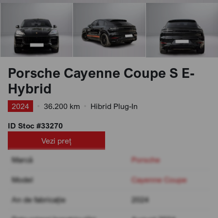
Porsche Cayenne Coupe S E-
Hybrid
2024
•
36.200 km
•
Hibrid Plug-In
ID Stoc #33270
Vezi preț
Marcă
Porsche
Model
Cayenne Coupe
An de fabricație
2024