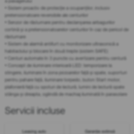
a pasagerului
• Sistem proactiv de protecție a ocupanților, inclusiv
pretensionatoare reversibile ale centurilor
• Senzor de răsturnare pentru declanșarea airbagurilor
cortină și a pretensionatoarelor centurilor în caz de pericol de
răsturnare
• Sistem de alarmă antifurt cu monitorizare ultrasonică a
habitaclului și blocare în două trepte (sistem SAFE)
• Centuri automate în 3 puncte cu avertizare pentru centură
• Concept de iluminare interioară LED: temporizare la
stingere, iluminare în zona picioarelor față și spate, suporturi
pentru pahare față, iluminare torpedo, buton Start motor,
plafonieră față cu spoturi de lectură, lumini de lectură spate
stânga și dreapta, oglindă de machiaj iluminată în parasolare
Servicii incluse
Leasing auto
Garanție extinsă