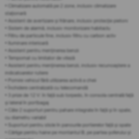
• Climatizare automată pe 2 zone, inclusiv climatizare
staționară
• Asistent de avertizare și frânare, inclusiv protecție pietoni
• Sistem de alarmă, inclusiv monitorizare habitaclu
• Filtru de particule fine, inclusiv filtru cu carbon activ
• Iluminare interioară
• Asistent pentru menținerea benzii
• Tempomat cu limitator de viteză
• Asistent pentru menținerea benzii, inclusiv recunoaștere a
indicatoarelor rutiere
• Pornire vehicul fără utilizarea activă a cheii
• Închidere centralizată cu telecomandă
• 3 prize de 12 V: în față sub torpedo, în consola centrală față
și lateral în portbagaj
• Câte 2 suporturi pentru pahare integrate în față și în spate,
cu diametru variabil
• Suporturi pentru sticle în panourile portierelor față și spate
• Cârlige pentru haine pe montantul B, pe partea șoferului și