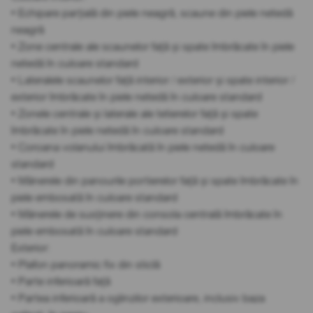
• Echipare parțială din piele neagră, scaune din piele netedă
neagră
• Zone centrale ale scaunelor față și spate îmbrăcate în piele
netedă în culoare standard
• Lateralele scaunelor față interior / exterior și spate interior /
exterior îmbrăcate în piele netedă în culoare standard
• Zonele centrale și laterale ale tetierelor față și spate
îmbrăcate în piele netedă în culoare standard
• Coroana volanului îmbrăcată în piele netedă în culoare
standard
• Mânerele din panourile portierelor față și spate îmbrăcate în
piele embosată în culoare standard
• Mânerele de susținere din consola centrală îmbrăcate în
piele embosată în culoare standard
Exterior:
• Plafon panoramic fix din sticlă
• Parte inferioară față
• Partea inferioară a oglinzilor exterioare, inclusiv baza