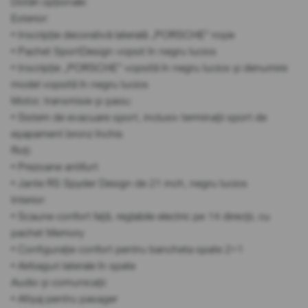
Dotări opționale:
Exterior:
• Inscripție decorativă laterală „PORSCHE” roșie
• Pachet SportDesign vopsit în negru lucios
• Inscripție „PORSCHE” vopsită în negru lucios și denumire
model vopsită în negru lucios
Motor, transmisie și șasiu:
• Sistem de evacuare sport, inclusiv terminații sport de
eșapament bronz închis
Roți:
• Prezoane antifurt
• Jante RS Spyder Design de 21 inch, negru lucios
Interior:
• Scaune confort față, reglabile electric pe 14 direcții, cu
pachet Memory
• Configurație confort pentru bancheta spate 2+1
• Airbaguri laterale în spate
Audio și comunicații:
• Afișaj pentru pasager