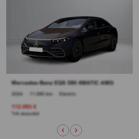
Mercedes-Benz EQS 580 4MATIC AMG
2024
•
11.580 km
•
Electric
112.093 €
TVA deductibil