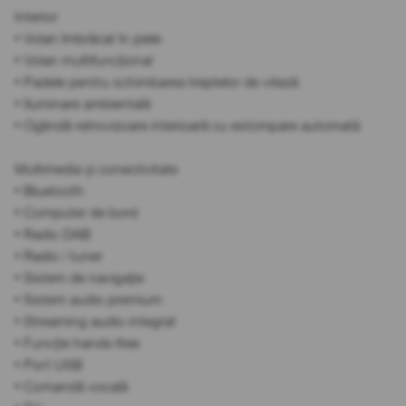
Interior
• Volan îmbrăcat în piele
• Volan multifuncțional
• Padele pentru schimbarea treptelor de viteză
• Iluminare ambientală
• Oglindă retrovizoare interioară cu estompare automată
Multimedia și conectivitate
• Bluetooth
• Computer de bord
• Radio DAB
• Radio / tuner
• Sistem de navigație
• Sistem audio premium
• Streaming audio integrat
• Funcție hands-free
• Port USB
• Comandă vocală