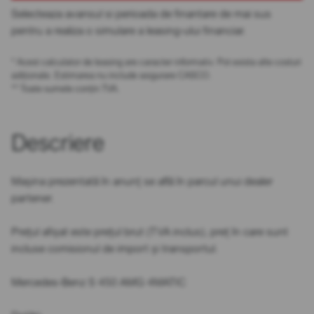
Selecteaza avansul si perioada de finantare de mai sus
pentru a realiza o simulare a leasing-ului financiar.
* Acest calculator de leasing are caracter informativ. Pot exista alte costuri
adiționale. Estimarea nu include asigurare CASCO.
** Toate sumele conțin TVA.
Descriere
Mașina prezentată în anunț se află în parcul unui dealer
partener.
Prețul afișat este prețul brut (TVA inclus), preț în care sunt
incluse comisionul de import și transportul.
Mercedes-Benz S 450 AMG 4MATIC