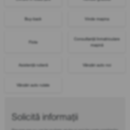
Buy-back
Vinde mașina
Consultanță înmatriculare
Flote
mașină
Asistență rutieră
Vânzări auto noi
Vânzări auto rulate
Solicită informații