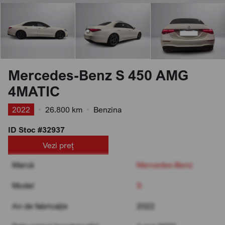
Mercedes-Benz S 450 AMG
4MATIC
2022
•
26.800 km
•
Benzina
ID Stoc #32937
Vezi preț
Marcă
Mercedes-Benz
Model
S
An de fabricație
2022