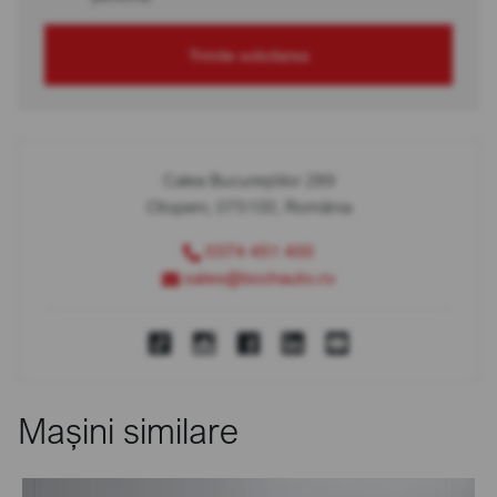
Trimite solicitarea
Calea Bucureștilor 289
Otopeni, 075100, România
0374 451 400
sales@bcchauto.ro
Mașini similare