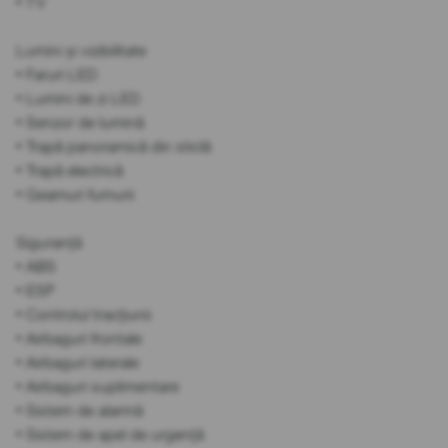
• TV
Lumini și vizibilitate
• Faruri LED
• Lumini de zi LED
• Senzor de lumină
• Trapă panoramică din sticlă
• Trapă electrică
• Geamuri fumurii
Siguranță
• ABS
• ESP
• Controlul tracțiunii
• Airbaguri frontale
• Airbaguri laterale
• Airbaguri suplimentare
• Sistem de alarmă
• Sistem de apel de urgență