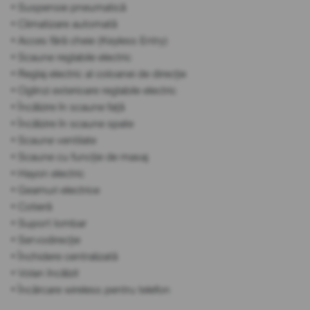
• Suspensie pneumatică
• Climatizare automată
• Acces fără cheie (Keyless Entry)
• Scaune reglabile electric
• Reglaj electric al coloanei de direcție
• Oglinzi exterioare reglabile electric
• Încălzire în scaune față
• Încălzire în scaune spate
• Scaune ventilate
• Scaune cu funcție de masaj
• Hayon electric
• Geamuri electrice
• Cotieră
• Suport lombar
• Servodirecție
• Închidere centralizată
• Volan încălzit
• Încărcare wireless pentru telefon