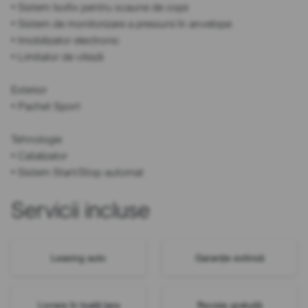
• Sistem Isofix pentru scaune de copii
• Sistem de monitorizare a presiunii în anvelope
• Imobilizator electronic
• Limitator de viteză
Exterior
• Pachet Sport
Tehnologie
• Catalizator
• Sistem Start/Stop automat
Servicii incluse
Leasing auto
Garanție extinsă
Livrare în toată țara
Revizie gratuită