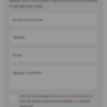
Spune-ne cu ce te putem ajuta și noi te vom contacta
în cel mai scurt timp
Nume și prenume
Telefon
Email
Mesajul solicitării
Am citit și am înțeles
Politica de confidențialitate
și
sunt de acord cu prelucrarea datelor cu caracter
personal