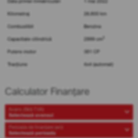
Data primei înmatriculări
1 mai 2022
Kilometraj
26.800 km
Combustibil
Benzina
3
Capacitate cilindrică
2999 cm
Putere motor
381 CP
Tracțiune
4x4 (automat)
Calculator Finanțare
Avans (fără TVA)
Selectează avansul
Perioada de finanțare (ani)
Selectează perioada