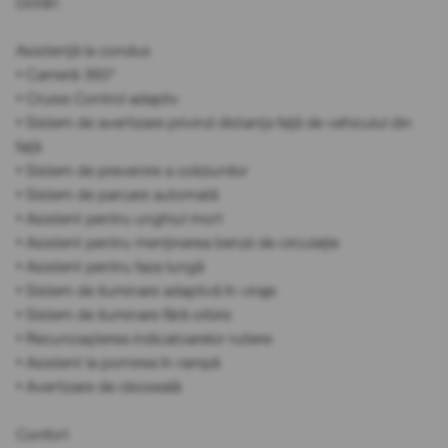
Dotări:
Asistență la condus
• Cameră 360°
• Cruise Control adaptiv
• Sistem de avertizare privind distanța față de vehiculul din
față
• Sistem de prevenire a coliziunilor
• Sistem de parcare automată
• Asistent pentru unghiul mort
• Asistent pentru menținerea benzii de circulație
• Asistent pentru faza lungă
• Sistem de iluminare adaptivă în viraje
• Sistem de iluminare fără orbire
• Recunoașterea indicatoarelor rutiere
• Asistent la pornirea în rampă
• Avertizare de oboseală
Confort