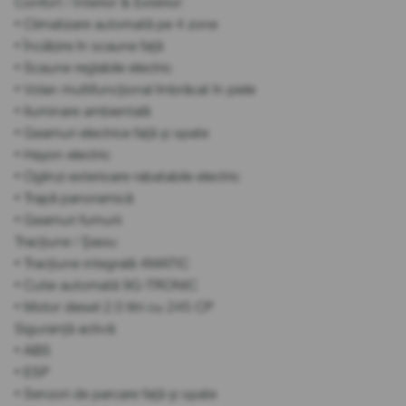
Confort / Interior & Exterior:
• Climatizare automată pe 4 zone
• Încălzire în scaune față
• Scaune reglabile electric
• Volan multifuncțional îmbrăcat în piele
• Iluminare ambientală
• Geamuri electrice față și spate
• Hayon electric
• Oglinzi exterioare rabatabile electric
• Trapă panoramică
• Geamuri fumurii
Tracțiune / Șasiu:
• Tracțiune integrală 4MATIC
• Cutie automată 9G-TRONIC
• Motor diesel 2.0 litri cu 245 CP
Siguranță activă:
• ABS
• ESP
• Senzori de parcare față și spate