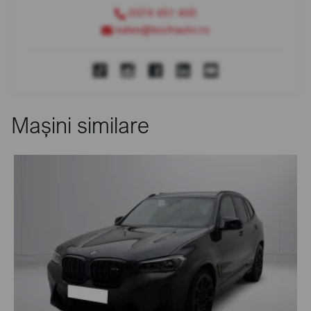
0374 451 400
sales@bcchauto.ro
Mașini similare