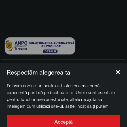
© 2026 BCCH Group Switzerland AG. Toate drepturile
Respectăm alegerea ta
rezervate.
Platfomă dezvoltată de Workleto.
Folosim cookie-uri pentru a-ți oferi cea mai bună
BCCH Auto Switzerland este o marcă a societății
BCCH
experiență posibilă pe bcchauto.ro. Unele sunt esențiale
Group Switzerland AG
pentru funcționarea acestui site, altele ne ajută să
Sediu social: David Business Center, Str. Erou Iancu Nicolae
înțelegem cum utilizezi site-ul, astfel încât să țl putem
nr. 29, Voluntari, Ilfov
îmbunătăți. De asemenea, este posibil să folosim cookie-
Nr. de înregistrare la Registrul Comerțului J2022004957230,
uri în scopuri de targetare. Apasă pe „Acceptă toate”
Acceptă
CUI RO41848769
pentru a continua așa cum este specificat, sau apasă pe