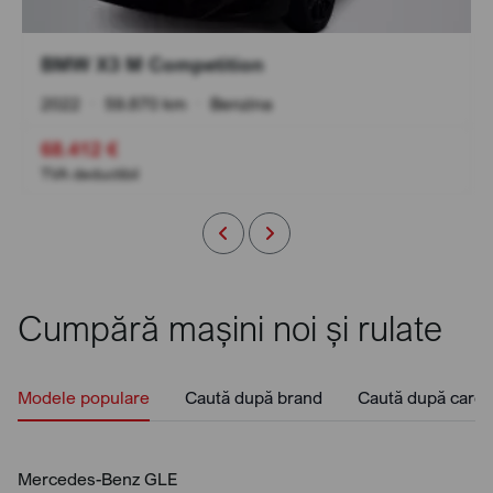
BMW X3 M Competition
2022
•
59.870 km
•
Benzina
68.412 €
TVA deductibil
Cumpără mașini noi și rulate
Modele populare
Caută după brand
Caută după caros
Mercedes-Benz GLE