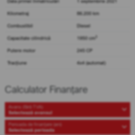
Data primei înmatriculări
1 septembrie 2021
Kilometraj
86.200 km
Combustibil
Diesel
3
Capacitate cilindrică
1950 cm
Putere motor
245 CP
Tracțiune
4x4 (automat)
Calculator Finanțare
Avans (fără TVA)
Selectează avansul
Perioada de finanțare (ani)
Selectează perioada