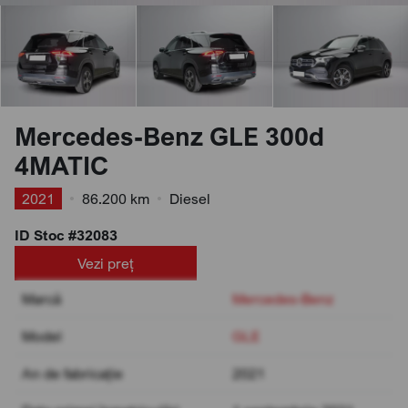
Mercedes-Benz GLE 300d
4MATIC
2021
•
86.200 km
•
Diesel
ID Stoc #32083
Vezi preț
Marcă
Mercedes-Benz
Model
GLE
An de fabricație
2021