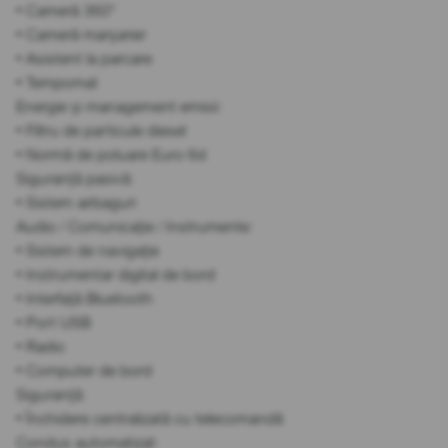
• Cameră 360°
• Cameră marșarier
• Asistent la parcare
• Tempomat
Energie și management emisii:
• Filtru de particule diesel
• Normă de poluare Euro 6d
Siguranță pasivă:
• Sistem airbaguri
Audio / Comunicație / Instrumente:
• Sistem de navigație
• Instrumentar digital de bord
• Interfață Bluetooth
• Port USB
• Radio
• Computer de bord
Siguranță:
• Închidere centralizată cu telecomandă
Condus automatizat: