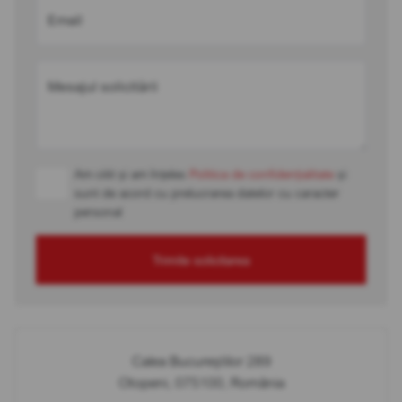
Email
Mesajul solicitării
Am citit și am înțeles
Politica de confidențialitate
și
sunt de acord cu prelucrarea datelor cu caracter
personal
Trimite solicitarea
Calea Bucureștilor 289
Otopeni, 075100, România