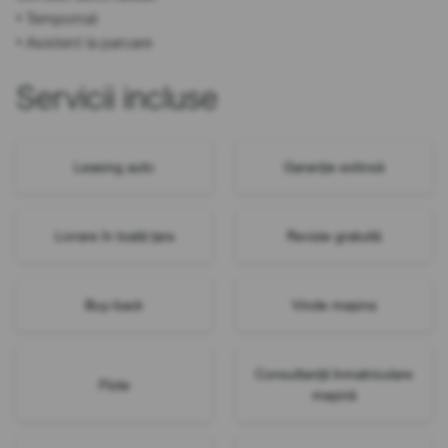
• Tempomat
• Asistent la parcare
Servicii incluse
Leasing auto
Garanție extinsă
Livrare în toată țara
Revizie gratuită
Buy-back
Vinde mașina
Consultanță înmatriculare
Flote
mașină