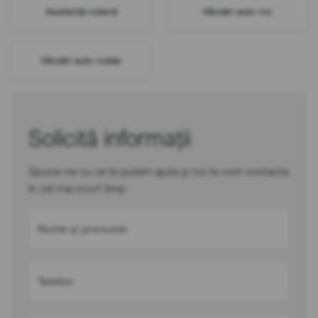
Asistență rutieră
Vânzări auto noi
Vânzări auto rulate
Solicită informații
Spune-ne cu ce te putem ajuta și noi te vom contacta
în cel mai scurt timp
Nume și prenume
Telefon