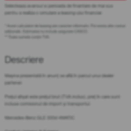
Selecteaza avansul si perioada de finantare de mai sus
pentru a realiza o simulare a leasing-ului financiar.
* Acest calculator de leasing are caracter informativ. Pot exista alte costuri
adiționale. Estimarea nu include asigurare CASCO.
** Toate sumele conțin TVA.
Descriere
Mașina prezentată în anunț se află în parcul unui dealer
partener.
Prețul afișat este prețul brut (TVA inclus), preț în care sunt
incluse comisionul de import și transportul.
Mercedes-Benz GLE 300d 4MATIC