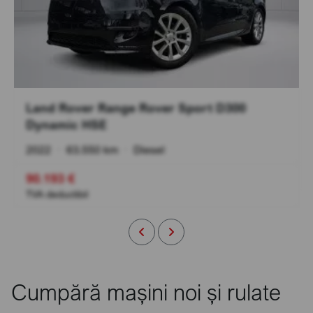
Land Rover Range Rover Sport D300
Dynamic HSE
2022
•
63.550 km
•
Diesel
90.193 €
TVA deductibil
Cumpără mașini noi și rulate