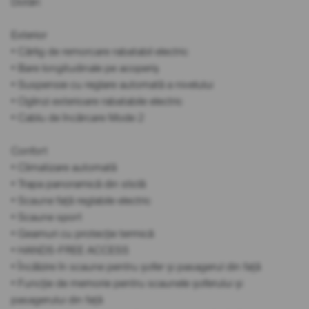
Dotări:
Exterior
• Cârlig de remorcare rabatabil electric
• Bare longitudinale pe acoperiș
• Suspensie cu reglare automată a nivelului
• Oglinzi exterioare rabatabile electric
• Cablu de încărcare Mode 2
Confort
• Climatizare automată
• Trapa panoramică din sticlă
• Scaune față reglabile electric
• Scaune sport
• Geamuri cu protecție termică
• HANDS-FREE ACCESS
• Încălzire în scaune pentru șofer și pasagerul din față
• Funcție de memorie pentru scaunele șoferului și
pasagerului din față