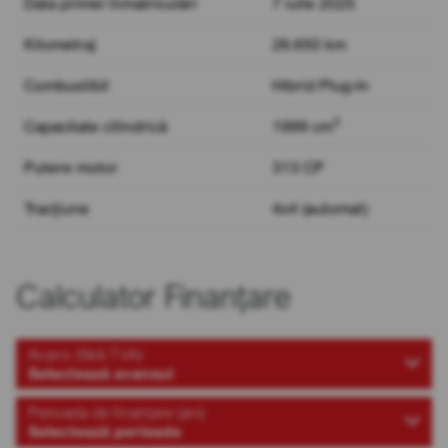
Data primei înmatriculări
7 iulie 2025
Kilometraj
26.650 km
Combustibil
Hibrid Plug-In
3
Capacitate cilindrică
1999 cm
Putere motor
313 CP
Tracțiune
4x4 (automat)
Calculator Finanțare
Avans (fără TVA)
Selectează avansul
Perioada de finanțare (ani)
Selectează perioada