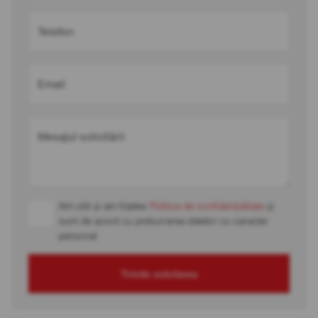
Telefon
Email
Mesajul solicitării
Am citit și am înțeles
Politica de confidențialitate
și
sunt de acord cu prelucrarea datelor cu caracter
personal
Trimite solicitarea