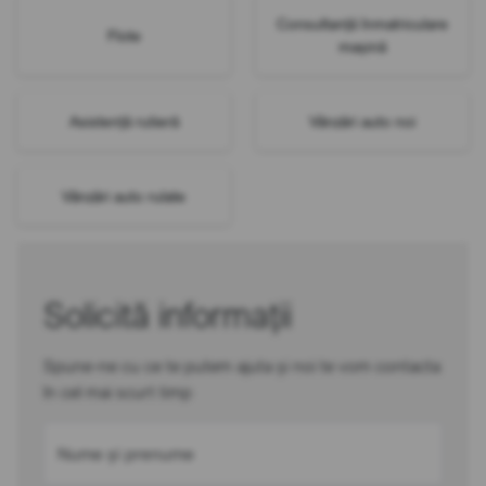
Consultanță înmatriculare
Flote
mașină
Asistență rutieră
Vânzări auto noi
Vânzări auto rulate
Solicită informații
Spune-ne cu ce te putem ajuta și noi te vom contacta
în cel mai scurt timp
Nume și prenume