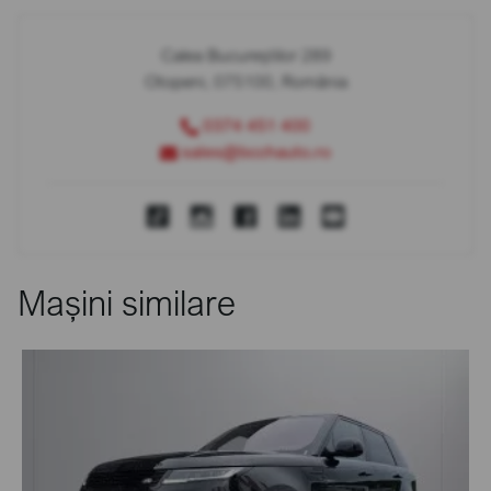
Calea Bucureștilor 289
Otopeni, 075100, România
0374 451 400
sales@bcchauto.ro
Mașini similare