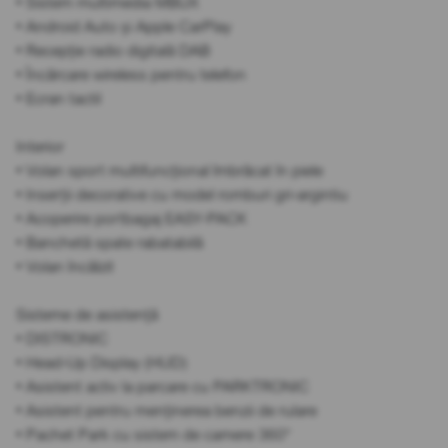
• Sistem multimedia MBUX
• Android Auto și Apple CarPlay
• Recepție radio digitală DAB
• Încărcare wireless pentru telefon
• Ecran tactil
Interior
• Volan sport multifuncțional îmbrăcat în piele
• Inserții decorative cu model romburi gri-argintiu
• Acoperire portbagaj EASY-PACK
• Banchetă spate rabatabilă
• Volan încălzit
Sisteme de asistență
• DISTRONIC
• Head-Up Display (HUD)
• Asistent activ la parcare cu PARKTRONIC
• Asistent pentru menținerea benzii de rulare
• Pachet Park cu sistem de camere 360°