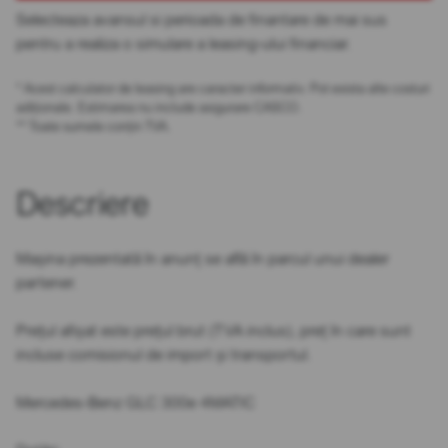
Selecteaza avansul si perioada de finantare de mai sus
pentru a realiza o simulare a leasing-ului financiar.
* Acest calculator de leasing are caracter informativ. Pot exista alte costuri
adiționale. Estimarea nu include asigurare CASCO.
** Toate sumele conțin TVA.
Descriere
Mașina prezentată în anunț se află în parcul unui dealer
partener.
Prețul afișat este prețul brut (TVA inclus), preț în care sunt
incluse comisionul de import și transportul.
Mercedes-Benz GLC 300e 4MATIC