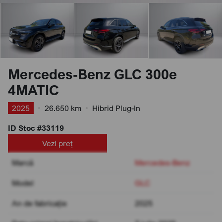
Mercedes-Benz GLC 300e
4MATIC
2025
•
26.650 km
•
Hibrid Plug-In
ID Stoc #33119
Vezi preț
Marcă
Mercedes-Benz
Model
GLC
An de fabricație
2025