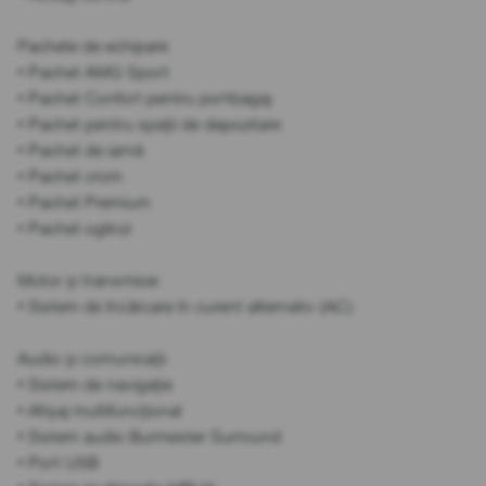
Pachete de echipare
• Pachet AMG Sport
• Pachet Confort pentru portbagaj
• Pachet pentru spații de depozitare
• Pachet de iarnă
• Pachet crom
• Pachet Premium
• Pachet oglinzi
Motor și transmisie
• Sistem de încărcare în curent alternativ (AC)
Audio și comunicații
• Sistem de navigație
• Afișaj multifuncțional
• Sistem audio Burmester Surround
• Port USB