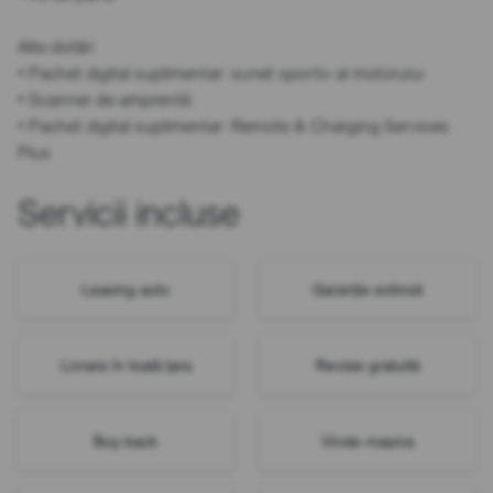
Alte dotări
• Pachet digital suplimentar: sunet sportiv al motorului
• Scanner de amprentă
• Pachet digital suplimentar: Remote & Charging Services
Plus
Servicii incluse
Leasing auto
Garanție extinsă
Livrare în toată țara
Revizie gratuită
Buy-back
Vinde mașina