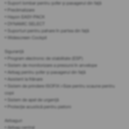
• Suport lombar pentru șofer și pasagerul din față
• Preclimatizare
• Hayon EASY-PACK
• DYNAMIC SELECT
• Suporturi pentru pahare în partea din față
• Widescreen Cockpit
Siguranță
• Program electronic de stabilitate (ESP)
• Sistem de monitorizare a presiunii în anvelope
• Airbag pentru șofer și pasagerul din față
• Asistent la frânare
• Sistem de prindere ISOFIX i-Size pentru scaune pentru
copii
• Sistem de apel de urgență
• Protecție acustică pentru pietoni
Airbaguri
• Airbag central