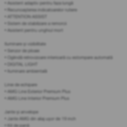
• Asistent adaptiv pentru faza lungă
• Recunoașterea indicatoarelor rutiere
• ATTENTION ASSIST
• Sistem de stabilizare a remorcii
• Asistent pentru unghiul mort
Iluminare și vizibilitate
• Senzor de ploaie
• Oglindă retrovizoare interioară cu estompare automată
• DIGITAL LIGHT
• Iluminare ambientală
Linie de echipare
• AMG Line Exterior Premium Plus
• AMG Line Interior Premium Plus
Jante și anvelope
• Jante AMG din aliaj ușor de 19 inch
• Kit de pană