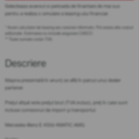
Selecteaza avansul si perioada de finantare de mai sus
pentru a realiza o simulare a leasing-ului financiar.
* Acest calculator de leasing are caracter informativ. Pot exista alte costuri
adiționale. Estimarea nu include asigurare CASCO.
** Toate sumele conțin TVA.
Descriere
Mașina prezentată în anunț se află în parcul unui dealer
partener.
Prețul afișat este prețul brut (TVA inclus), preț în care sunt
incluse comisionul de import și transportul.
Mercedes-Benz E 450d 4MATIC AMG