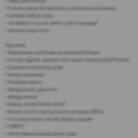
• Trapă panoramică
• Funcție pasivă de detectare a prezenței persoanelor
• Cameră selfie și video
• Ventilație în scaune pentru șofer și pasager
• Asistent unghi mort
Siguranță
• Dezactivare confirmare acustică la închidere
• Funcție digitală: asistent activ pentru distanță DISTRONIC
• Cameră monitorizare șofer
• Senzor amprentă
• Protecție pietoni
• Airbag pentru genunchi
• Airbag central
• Rating set țări EURO-NCAP
• Sistem monitorizare presiune anvelope (RDK)
• Funcție protecție vizuală display pasager
• TIREFIT
• Vestă reflectorizantă pentru șofer