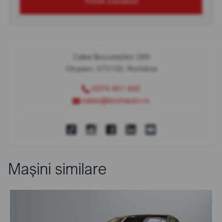
Trimite solicitarea
Calea Bucureștilor 289
Otopeni, 075100, România
0374 451 400
sales@bcchauto.ro
Mașini similare