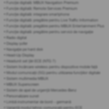
• Funcție digitală: MBUX Navigation Premium
• Funcție digitală: Remote Services Premium
• Funcție digitală: integrare smartphone
• Funcție digitală: pregătire pentru Live Traffic Information
• Funcție digitală: pregătire pentru MBUX Entertainment Plus
• Funcție digitală: pregătire pentru servicii de navigație
• Radio digital
• Display șofer
• Navigație pe hard disk
• Head-Up Display
• Headunit set țări ECE (NTG 7)
• Sistem încărcare wireless pentru dispozitive mobile față
• Modul comunicații (5G) pentru utilizarea funcțiilor digitale
• Sistem multimedia MBUX
• MBUX Superscreen
• Sistem de apel de urgență Mercedes-Benz
• Personalizare sunet
• Limbă instrumentar de bord – germană
• Variantă modul tehnic comunicații pentru ECE