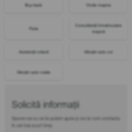
Buy-back
Vinde mașina
Consultanță înmatriculare
Flote
mașină
Asistență rutieră
Vânzări auto noi
Vânzări auto rulate
Solicită informații
Spune-ne cu ce te putem ajuta și noi te vom contacta
în cel mai scurt timp