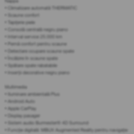
Nappa
• Climatizare automată THERMATIC
• Scaune confort
• Tapițerie piele
• Consolă centrală negru piano
• Interval service 25.000 km
• Pernă confort pentru scaune
• Detectare ocupare scaune spate
• Încălzire în scaune spate
• Spătare spate rabatabile
• Inserții decorative negru piano
Multimedia
• Iluminare ambientală Plus
• Android Auto
• Apple CarPlay
• Display pasager
• Sistem audio Burmester® 4D Surround
• Funcție digitală: MBUX Augmented Reality pentru navigație