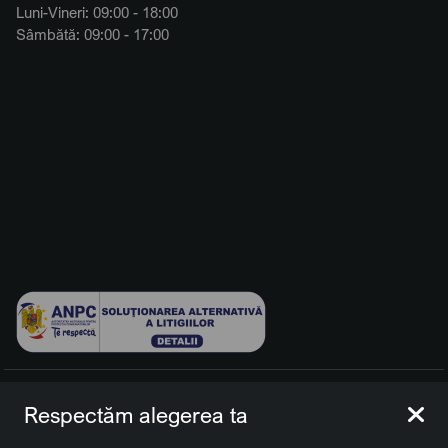
Luni-Vineri: 09:00 - 18:00
Sâmbătă: 09:00 - 17:00
© 2026 BCCH Group Switzerland AG. Toate drepturile
Respectăm alegerea ta
rezervate.
Platfomă dezvoltată de Workleto.