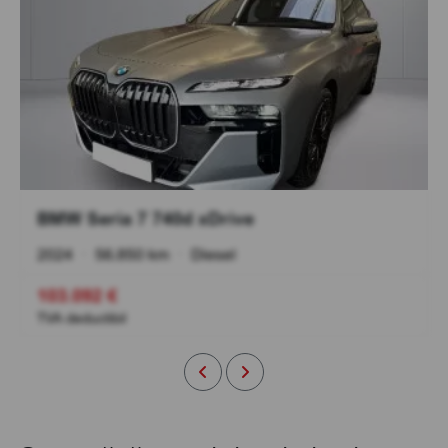
BMW Seria 7 740d xDrive
2024
•
56.850 km
•
Diesel
103.092 €
TVA deductibil