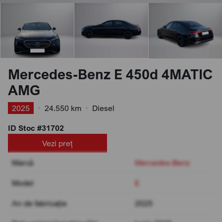
Mercedes-Benz E 450d 4MATIC
AMG
2025
•
24.550 km
•
Diesel
ID Stoc #31702
Vezi preț
Marcă
Mercedes-Benz
Model
E
An de fabricație
2025