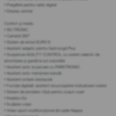
• Pregătire pentru radio digital
• Display central
Confort și mediu
• 9G-TRONIC
• Cameră 360°
• Sistem de emisii EURO 6
• Asistent adaptiv pentru fază lungă Plus
• Suspensie AGILITY CONTROL cu sistem selectiv de
amortizare și gardă la sol coborâtă
• Asistent activ la parcare cu PARKTRONIC
• Asistent activ menținere bandă
• Asistent evitare obstacole
• Funcție digitală: asistent recunoaștere indicatoare rutiere
• Sistem de prindere i-Size pentru scaun copil
• Keyless-Go
• Încălzire volan
• Volan sport multifuncțional din piele Nappa