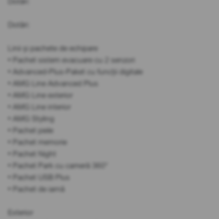
Dotări:
Dotări:
Linii și pachete de echipare
• Pachet sistem evacuare cu 2 senzori
• Advanced-Plus-Paket cu funcții digitale
• AMG Line Advanced Plus
• AMG Line exterior
• AMG Line interior
• AMG Styling
• Pachet piele
• Pachet memorie
• Pachet Night
• Pachet Park cu cameră 360°
• Pachet USB Plus
• Pachet de iarnă
Exterior