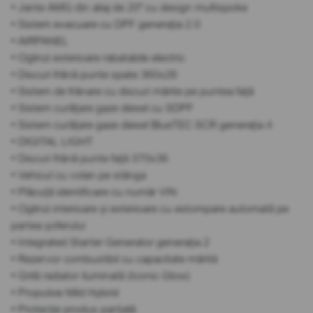
• Jante AMG din aliaj de 20" cu design multispoke
• Sistem evacuare cu DPF generația 2.0
• AIRPANEL
• Oglinzi exterioare rabatabile electric
• Discuri frână punte spate 360x26
• Sistem de frânare cu discuri mărite pe puntea față
• Sistem curățare gaze diesel cu SDPF
• Sistem curățare gaze diesel BlueTEC SCR generația 4
• DIGITAL LIGHT
• Discuri frână punte față 370x36
• Vehicul cu volan pe stânga
• Plăcuță identificare cu număr VIN
• Oglinzi interioare și exterioare cu estompare automată pe
partea șoferului
• Integrated Starter Generator generația 2
• Rezervor combustibil cu capacitate mărită
• Grilă radiator iluminată (Iconic Glow)
• Propulsie Mild Hybrid
• Protecție produs parțială