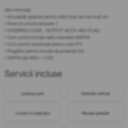
Alte informații
• Actualizări gratuite pentru hărți timp de mai mulți ani
• Nivel structură caroserie 1
• STEERING CODE - OUTPUT ACTIV AES-FLAG
• Cod control funcție radio standard AM/FM
• Cod control distribuție pentru cod 475
• Pregătire pentru funcție de proiecție linii
• WIPPS țări WEU + COC
Servicii incluse
Leasing auto
Garanție extinsă
Livrare în toată țara
Revizie gratuită