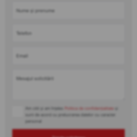
Nume și prenume
Telefon
Email
Mesajul solicitării
Am citit și am înțeles
Politica de confidențialitate
și
sunt de acord cu prelucrarea datelor cu caracter
personal