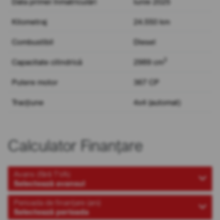
Data primei înmatriculări
Iunie 2025
Kilometraj
24.550 km
Combustibil
Diesel
3
Capacitate cilindrică
2989 cm
Putere motor
367 CP
Tracțiune
4x4 (automat)
Calculator Finanțare
Avans (fără TVA)
Selectează avansul
Perioada de finanțare (ani)
Selectează perioada