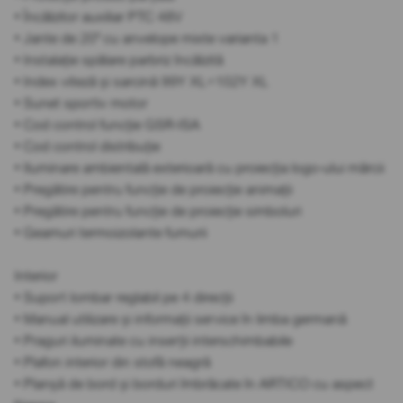
• Încălzitor auxiliar PTC 48V
• Jante de 20" cu anvelope mixte varianta 1
• Instalație spălare parbriz încălzită
• Index viteză și sarcină 99Y XL+102Y XL
• Sunet sportiv motor
• Cod control funcție GSR-ISA
• Cod control distribuție
• Iluminare ambientală exterioară cu proiecția logo-ului mărcii
• Pregătire pentru funcție de proiecție animații
• Pregătire pentru funcție de proiecție simboluri
• Geamuri termoizolante fumurii
Interior
• Suport lombar reglabil pe 4 direcții
• Manual utilizare și informații service în limba germană
• Praguri iluminate cu inserții interschimbabile
• Plafon interior din stofă neagră
• Planșă de bord și borduri îmbrăcate în ARTICO cu aspect