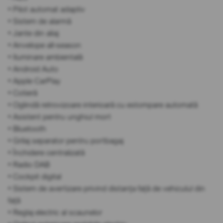
• Pilot automat adaptiv
• Sistem de alarmă
• Jante din aliaj
• Anvelope all-season
• Iluminare ambientală
• Android Auto
• Apple CarPlay
• Cotieră
• Oglindă retrovizoare interioară cu estompare automată
• Asistent pentru unghiul mort
• Bluetooth
• Grilaj separator pentru portbagaj
• Închidere centralizată
• Radio DAB
• Cockpit digital
• Sistem de avertizare privind distanța față de vehiculul din
față
• Reglaj electric al scaunelor