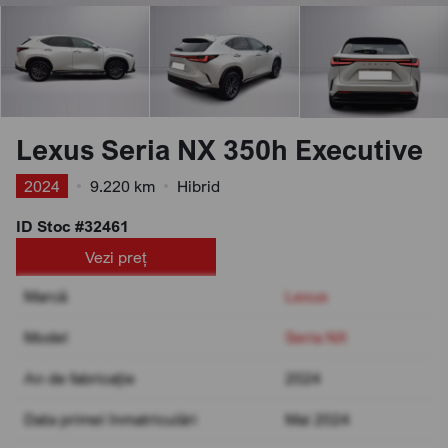
Lexus Seria NX 350h Executive
2024
•
9.220 km
•
Hibrid
ID Stoc #32461
Vezi preț
Marcă
Lexus
Model
Seria NX
An de fabricație
2024
Data primei înmatriculări
Mai 2024