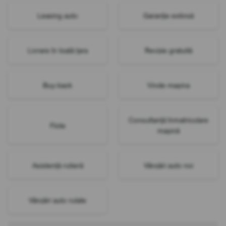
Leasing auto
Garanție extinsă
Livrare în toată țara
Revizie gratuită
Buy-back
Vinde mașina
Consultanță înmatriculare
Flote
mașină
Asistență rutieră
Vânzări auto noi
Vânzări auto rulate