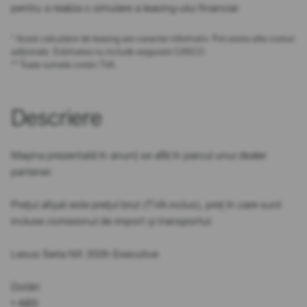
pentru a realiza o simulare a leasing-ului financiar.
* Acest calculator de leasing are caracter informativ. Pot exista alte costuri
adiționale. Estimarea nu include asigurare CASCO.
** Toate sumele conțin TVA.
Descriere
Mașina prezentată în anunț se află în parcul unui dealer
partener.
Prețul afișat este prețul brut (TVA inclus), preț în care sunt
incluse comisionul de import și transportul.
Lexus Seria NX 350h Executive
Dotări:
• ABS