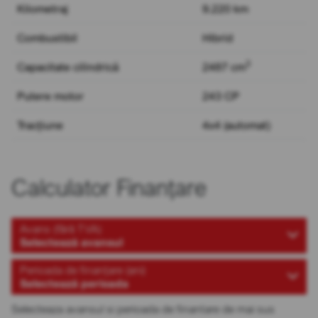
Kilometraj
9.220 km
Combustibil
Hibrid
3
Capacitate cilindrică
2487 cm
Putere motor
243 CP
Tracțiune
4x4 (automat)
Calculator Finanțare
Avans (fără TVA)
Selectează avansul
Perioada de finanțare (ani)
Selectează perioada
Selecteaza avansul si perioada de finantare de mai sus