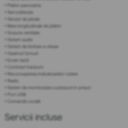
• Plafon panoramic
• Servodirecție
• Senzor de ploaie
• Bare longitudinale de plafon
• Scaune ventilate
• Sistem audio
• Sistem de limitare a vitezei
• Geamuri fumurii
• Ecran tactil
• Controlul tracțiunii
• Recunoașterea indicatoarelor rutiere
• Radio
• Sistem de monitorizare a presiunii în pneuri
• Port USB
• Comandă vocală
Servicii incluse