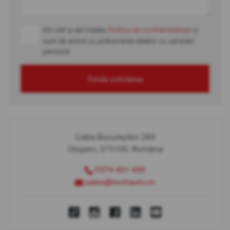
Am citit și am înțeles
Politica de confidențialitate
și
sunt de acord cu prelucrarea datelor cu caracter
personal
Trimite solicitarea
Calea Bucureștilor 289
Otopeni, 075100, România
0374 451 400
sales@bcchauto.ro