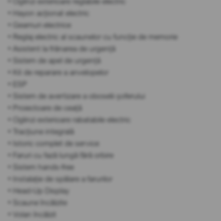
• Oglinzi exterioare reglabile electric
• Hayon acționat electric
• Geamuri electrice
• Reglaj electric al scaunelor cu funcție de memorie
• Asistent la frânarea de urgență
• Sistem de apel de urgență
• Kit de reparare a anvelopelor
• ESP
• Sistem de avertizare a oboselii șoferului
• Proiectoare de ceață
• Oglinzi exterioare rabatabile electric
• Tracțiune integrală
• Istoric complet de service
• Faruri cu fază lungă fără orbire
• Sistem hands-free
• Instalație de spălare a farurilor
• Head-Up Display
• Scaune încălzite
• Volan încălzit