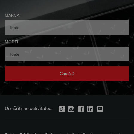
MARCA
MODEL
Caută
Urmăriți-ne activitatea: