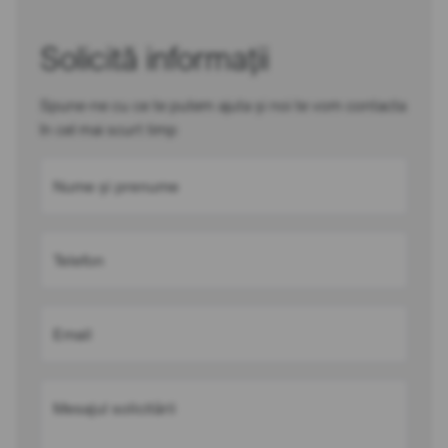
Solicită informații
Spune-ne cu ce te putem ajuta și noi te vom contacta
în cel mai scurt timp
Nume și prenume
Telefon
Email
Mesajul solicitării