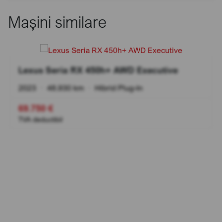
Mașini similare
Lexus Seria RX 450h+ AWD Executive
2023
•
48.930 km
•
Hibrid Plug-In
69.750 €
TVA deductibil