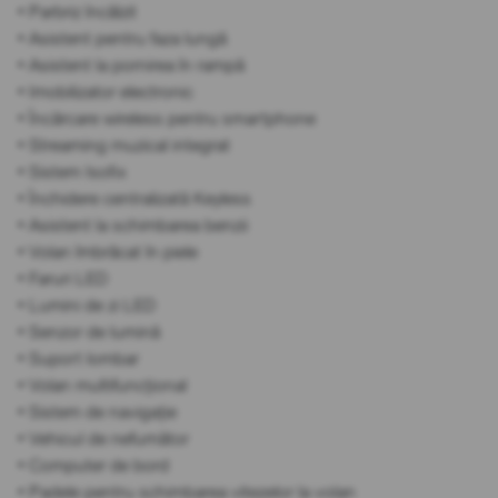
• Parbriz încălzit
• Asistent pentru faza lungă
• Asistent la pornirea în rampă
• Imobilizator electronic
• Încărcare wireless pentru smartphone
• Streaming muzical integrat
• Sistem Isofix
• Închidere centralizată Keyless
• Asistent la schimbarea benzii
• Volan îmbrăcat în piele
• Faruri LED
• Lumini de zi LED
• Senzor de lumină
• Suport lombar
• Volan multifuncțional
• Sistem de navigație
• Vehicul de nefumător
• Computer de bord
• Padele pentru schimbarea vitezelor la volan