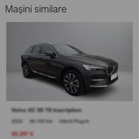
Mașini similare
Volvo XC 60 T8 Inscription
2022
•
49.100 km
•
Hibrid Plug-In
55.297 €