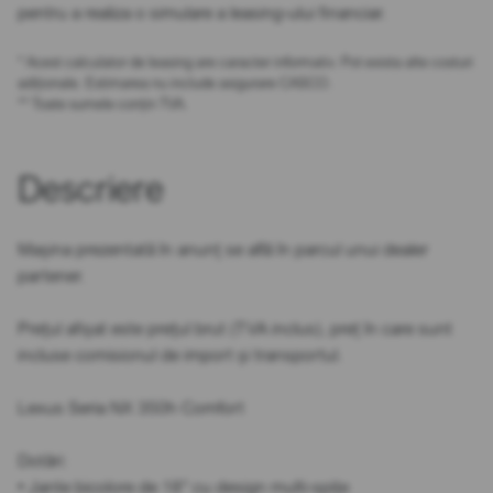
pentru a realiza o simulare a leasing-ului financiar.
* Acest calculator de leasing are caracter informativ. Pot exista alte costuri
adiționale. Estimarea nu include asigurare CASCO.
** Toate sumele conțin TVA.
Descriere
Mașina prezentată în anunț se află în parcul unui dealer
partener.
Prețul afișat este prețul brut (TVA inclus), preț în care sunt
incluse comisionul de import și transportul.
Lexus Seria NX 350h Comfort
Dotări:
• Jante bicolore de 18” cu design multi-spițe