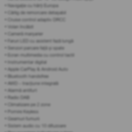
• Navigație cu hărți Europa
• Cârlig de remorcare detașabil
• Cruise control adaptiv DRCC
• Volan încălzit
• Cameră marșarier
• Faruri LED cu asistent fază lungă
• Senzori parcare față și spate
• Ecran multimedia cu control tactil
• Instrumentar digital
• Apple CarPlay & Android Auto
• Bluetooth handsfree
• AWD – tracțiune integrală
• Alarmă antifurt
• Radio DAB
• Climatizare pe 2 zone
• Pornire Keyless
• Geamuri fumurii
• Sistem audio cu 10 difuzoare