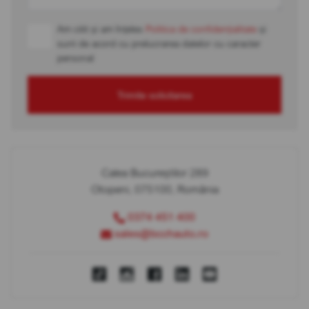
Am citit și am înțeles
Politica de confidențialitate
și
sunt de acord cu prelucrarea datelor cu caracter
personal
Trimite solicitarea
Calea Bucureștilor 289
Otopeni, 075100, România
0374 451 400
sales@bcchauto.ro