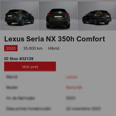
Lexus Seria NX 350h Comfort
2023
•
35.800 km
•
Hibrid
ID Stoc #32139
Vezi preț
Marcă
Lexus
Model
Seria NX
An de fabricație
2023
Data primei înmatriculări
22 noiembrie 2023