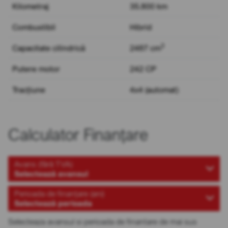
Kilometraj
35.800 km
Combustibil
Hibrid
3
Capacitate cilindrică
2487 cm
Putere motor
242 CP
Tracțiune
4x4 (automat)
Calculator Finanțare
Avans (fără TVA)
Selectează avansul
Perioada de finanțare (ani)
Selectează perioada
Selecteaza avansul si perioada de finantare de mai sus