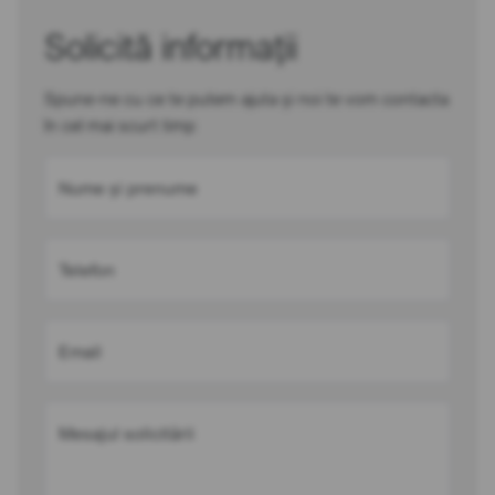
Solicită informații
Spune-ne cu ce te putem ajuta și noi te vom contacta
în cel mai scurt timp
Nume și prenume
Telefon
Email
Mesajul solicitării