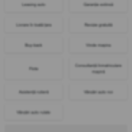
Leasing auto
Garanție extinsă
Livrare în toată țara
Revizie gratuită
Buy-back
Vinde mașina
Consultanță înmatriculare
Flote
mașină
Asistență rutieră
Vânzări auto noi
Vânzări auto rulate