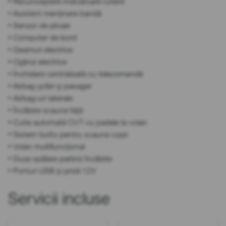
• Recunoaștere indicatoare rutiere
• Asistent menținere bandă
• Senzor de ploaie
• Computer de bord
• Geamuri electrice
• Oglinzi electrice
• Închidere centralizată cu telecomandă
• Airbag șofer și pasager
• Airbag-uri laterale
• Încălzire scaune față
• Cutie automată CVT cu padele la volan
• Sistem Isofix pentru scaune copii
• Volan multifuncțional
• Duze spălare parbriz încălzite
• Porturi USB și priză 12V
Servicii incluse