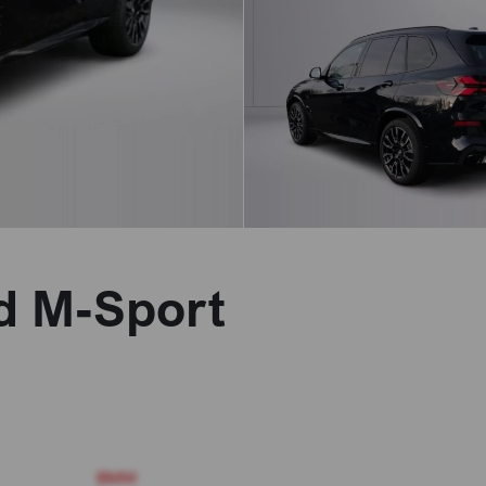
d M-Sport
BMW