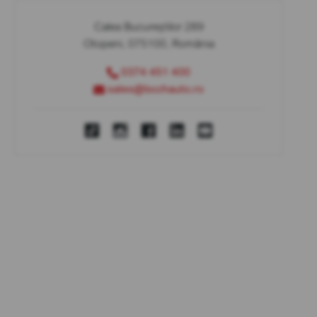
Calea Bucureștilor 289
Otopeni, 075100, România
0374 451 400
sales@bcchauto.ro