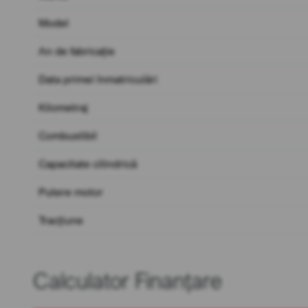
Model
An de fabricație
Data primei înmatriculări
Kilometraj
Combustibil
Capacitate cilindrică
Putere motor
Tracțiune
Calculator Finanțare