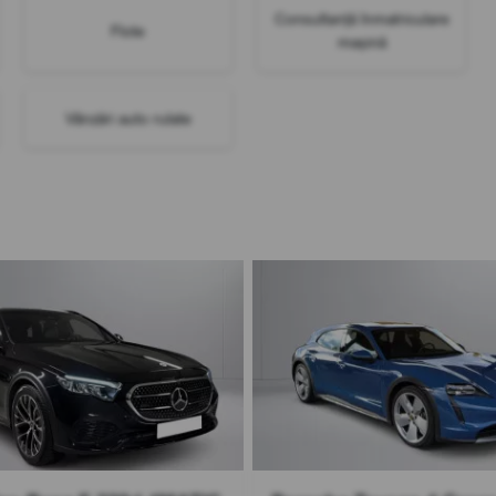
Consultanță înmatriculare
Flote
mașină
Vânzări auto rulate