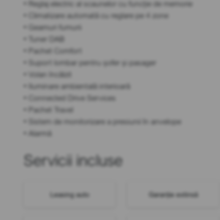
• Reglaj electric al scaunelor cu funcție de memorie
• Climatizare automată cu reglare pe 4 zone
• Geamuri fumurii
• Tuner DAB
• Pachet Comfort
• Suport lombar pentru șofer și pasager
• Volan încălzit
• Iluminare ambientală interioară
• Connected Drive Services
• Pachet Travel
• Sistem de monitorizare a presiunii în anvelope
• Alarmă
Servicii incluse
Leasing auto
Garanție extinsă