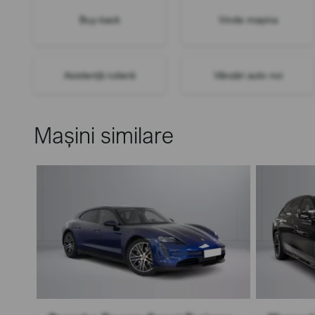
Buy-back
Vinde mașina
Asistență rutieră
Vânzări auto noi
Mașini similare