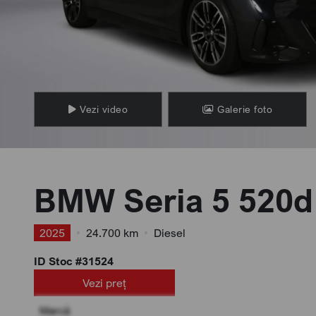
Vezi video
Galerie foto
BMW Seria 5 520d
2025
•
24.700 km
•
Diesel
ID Stoc #31524
Vezi preț
Marcă