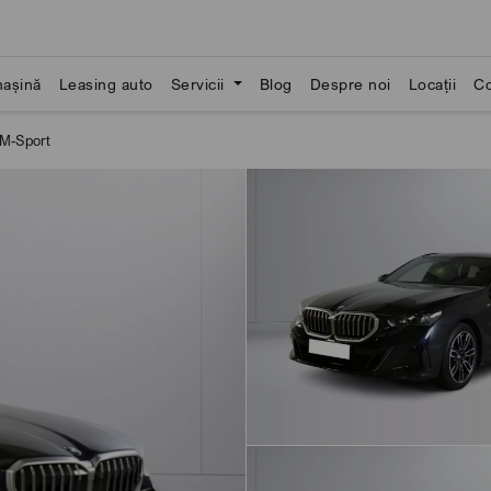
așină
Leasing auto
Servicii
Blog
Despre noi
Locații
Co
M-Sport