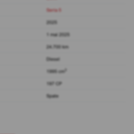
Seria 5
2025
1 mai 2025
24.700 km
Diesel
3
1995 cm
197 CP
Spate