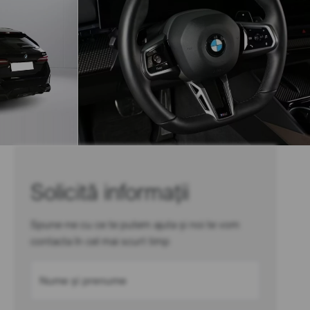
Solicită informații
Spune-ne cu ce te putem ajuta și noi te vom
contacta în cel mai scurt timp
Nume și prenume