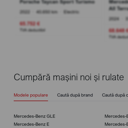
Porsche Taycan Sport Turismo
Merced
All Terr
2022
•
40.650 km
•
Electric
In
2024
•
3
65.752 €
68.648 
TVA deductibil
TVA deduct
Cumpără mașini noi și rulate
Modele populare
Caută după brand
Caută după c
Mercedes-Benz GLE
Mercedes-
Mercedes-Benz E
Mercedes-