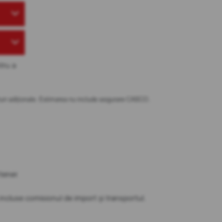
tru a
osturi adiționale. Estimarea nu include asigurare CASCO.
partener.
t incluse comisionul de import și transportul.