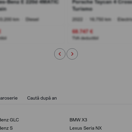
es-Benz E 220d 4MATIC
Porsche Taycan 4 Cros
ain
Turismo
3.200 km
•
Diesel
2022
•
16.750 km
•
Electri
€
68.747 €
ibil
TVA deductibil
aroserie
Caută după an
Benz GLC
BMW X3
Benz S
Lexus Seria NX