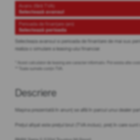
Avans (fără TVA)
Selectează avansul
Perioada de finanțare (ani)
Selectează perioada
Selecteaza avansul si perioada de finantare de mai sus pen
realiza o simulare a leasing-ului financiar.
* Acest calculator de leasing are caracter informativ. Pot exista alte c
** Toate sumele conțin TVA.
Descriere
Mașina prezentată în anunț se află în parcul unui dealer 
Prețul afișat este prețul brut (TVA inclus), preț în care sun
BMW Seria 5 520d Touring M-Sport