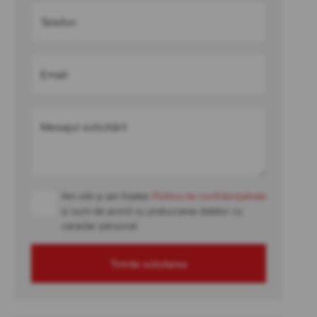
Telefon
Email
Mesajul solicitării
Am citit și am înțeles
Politica de confidențialitate
și sunt de acord cu prelucrarea datelor cu
caracter personal
Trimite solicitarea