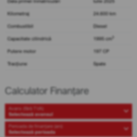
Data primei înmatriculări
Iulie 2025
Kilometraj
24.600 km
Combustibil
Diesel
3
Capacitate cilindrică
1995 cm
Putere motor
197 CP
Tracțiune
Spate
Calculator Finanțare
Avans (fără TVA)
Selectează avansul
Perioada de finanțare (ani)
Selectează perioada