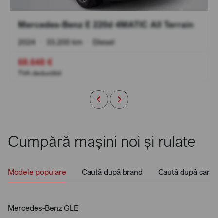
Mercedes-Benz E 220d 4MATIC All Terrain
2024
•
33.200 km
•
Diesel
68.648 €
TVA deductibil
Cumpără mașini noi și rulate
Modele populare
Caută după brand
Caută după caros
Mercedes-Benz GLE