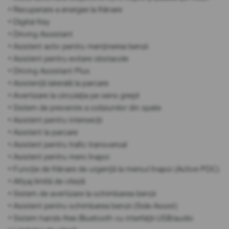
• Recuperare a energiei la frânare
• Digital Key
• Driving Assistant
• Asistent activ pentru menținerea benzii
• Asistent pentru evitare obstacole
• Driving Assistant Plus
• Asistență laterală la parcare
• Avertizare la circulația pe sens greșit
• Sistem de prevenire a coliziunilor din spate
• Asistent pentru intersecții
• Asistent la parcare
• Asistent pentru trafic transversal
• Asistent pentru mers înapoi
• Funcție de frânare de urgență la mersul înapoi (Active PDC)
• Afișaj limită de viteză
• Sistem de avertizare la schimbarea benzii
• Asistent pentru schimbarea benzii (Side Assist)
• Sistem hands-free Bluetooth cu interfață USB/audio