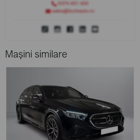
0374 451 400
sales@bcchauto.ro
Mașini similare