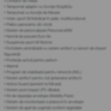
• Limitator de viteză
• Tempomat adaptiv cu funcție Stop&Go
• Tempomat cu funcție de frânare
• Volan sport M îmbrăcat în piele, multifuncțional
• Plafon panoramic din sticlă
• Sistem de personalizare Personal eSIM
• Normă de poluare Euro 6e
• Suspensie sport M-Technic
• Închidere centralizată cu sistem antifurt și senzor de impact
Siguranță
• Protecție activă pentru pietoni
• Alarmă
• Program de stabilizare pentru remorcă (ASL)
• Sistem antifurt pentru roți (prezoane antifurt)
• Active Guard (asistent la frânare)
• Sistem post-impact (PC-iBrake)
• Kit de reparație anvelope (Mobility Pack)
• Sistem de monitorizare a presiunii în anvelope
• Sistem de apel de urgență conform legislației