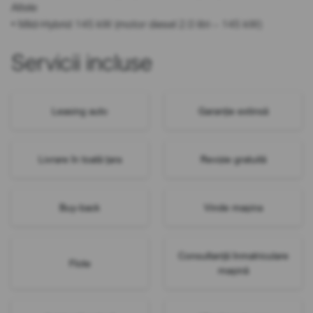
Altele
• Mild-Hybrid 145 kW (motor diesel 2.0 litri – 145 kW)
Servicii incluse
Leasing auto
Garanție extinsă
Livrare în toată țara
Revizie gratuită
Buy-back
Vinde mașina
Consultanță înmatriculare
Flote
mașină