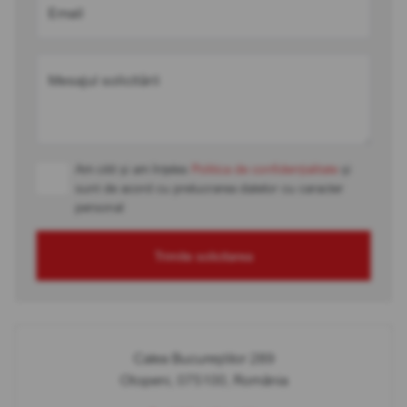
Email
Mesajul solicitării
Am citit și am înțeles
Politica de confidențialitate
și
sunt de acord cu prelucrarea datelor cu caracter
personal
Trimite solicitarea
Calea Bucureștilor 289
Otopeni, 075100, România