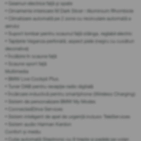
• Geamuri electrice față și spate
• Ornamente interioare M Dark Silver / Aluminium Rhombicle
• Climatizare automată pe 2 zone cu recirculare automată a
aerului
• Suport lombar pentru scaunul față stânga, reglabil electric
• Tapițerie Veganza perforată, aspect piele (negru cu cusături
decorative)
• Încălzire în scaune față
• Scaune sport față
Multimedia
• BMW Live Cockpit Plus
• Tuner DAB pentru recepție radio digitală
• Încărcare inductivă pentru smartphone (Wireless Charging)
• Sistem de personalizare BMW My Modes
• ConnectedDrive Services
• Sistem inteligent de apel de urgență inclusiv TeleServices
• Sistem audio Harman Kardon
Confort și mediu
• Cutie automată Steptronic cu 8 trepte și padele pe volan