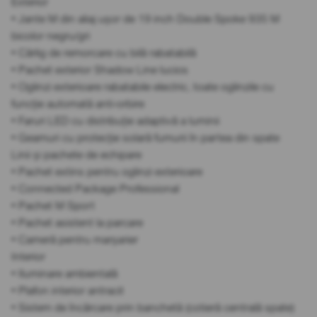
Exterior
• Jante M din aliaj ușor de 19 inch Double Spoke 935 M
bicolor negru/gri
• Cârlig de remorcare cu bilă rabatabilă
• Pachet exterior Shadow Line lucios
• Oglinzi exterioare rabatabile electric, toate oglinzile cu
funcție automată anti-orbire
• Faruri LED cu distribuție adaptivă a luminii
• Geamuri cu protecție solară fumurii în partea din spate
Linii și pachete de echipare
• Pachet extins pentru oglinzi exterioare
• Connected Package Professional
• Pachet M Sport
• Pachet asistent la parcare
• Cameră pentru marșarier
Interior
• Iluminare ambientală
• Plafon interior antracit
• Sistem de încărcare prin banchetă (cotieră centrală spate)