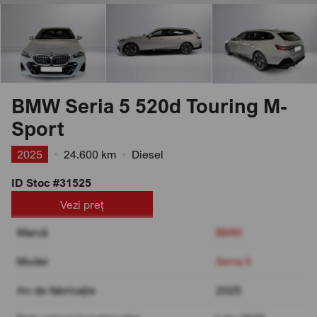
BMW Seria 5 520d Touring M-
Sport
2025
•
24.600 km
•
Diesel
ID Stoc #31525
Vezi preț
Marcă
BMW
Model
Seria 5
An de fabricație
2025