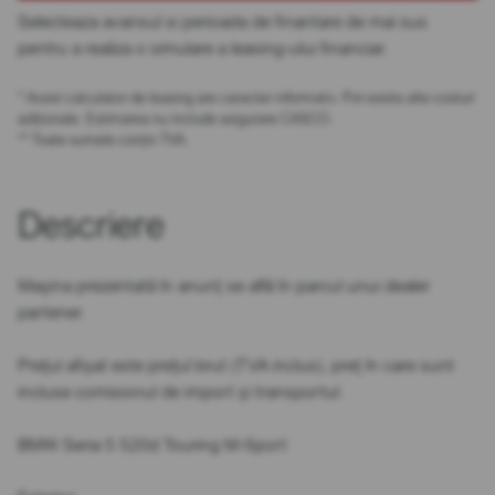
Selecteaza avansul si perioada de finantare de mai sus
pentru a realiza o simulare a leasing-ului financiar.
* Acest calculator de leasing are caracter informativ. Pot exista alte costuri
adiționale. Estimarea nu include asigurare CASCO.
** Toate sumele conțin TVA.
Descriere
Mașina prezentată în anunț se află în parcul unui dealer
partener.
Prețul afișat este prețul brut (TVA inclus), preț în care sunt
incluse comisionul de import și transportul.
BMW Seria 5 520d Touring M-Sport