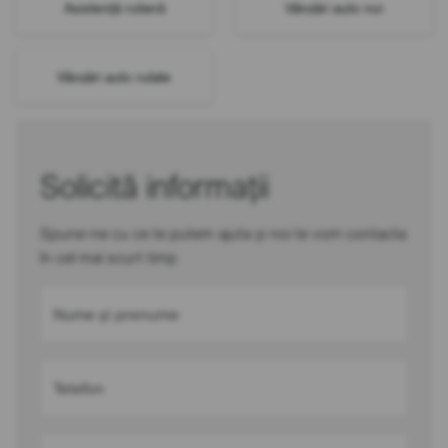
Asistență rutieră
Vânzări auto noi
Vânzări auto rulate
Solicită informații
Spune-ne cu ce te putem ajuta și noi te vom contacta
în cel mai scurt timp
Nume și prenume
Telefon