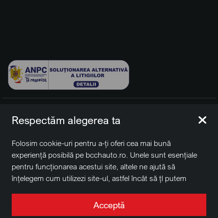
© 2026 BCCH Group Switzerland AG. Toate drepturile
Respectăm alegerea ta
rezervate.
Platfomă dezvoltată de Workleto.
Folosim cookie-uri pentru a-ți oferi cea mai bună
BCCH Auto Switzerland este o marcă a societății
BCCH
experiență posibilă pe bcchauto.ro. Unele sunt esențiale
Group Switzerland AG
pentru funcționarea acestui site, altele ne ajută să
Sediu social: David Business Center, Str. Erou Iancu Nicolae
înțelegem cum utilizezi site-ul, astfel încât să țl putem
nr. 29, Voluntari, Ilfov
îmbunătăți. De asemenea, este posibil să folosim cookie-
Nr. de înregistrare la Registrul Comerțului J2022004957230,
uri în scopuri de targetare. Apasă pe „Acceptă toate”
Acceptă
CUI RO41848769
pentru a continua așa cum este specificat, sau apasă pe