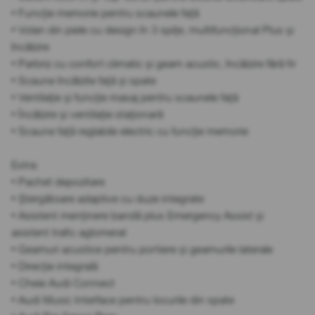
• Funcție memorie pentru scaunele față
• Volan din piele cu design în 3 spițe, multifuncțional Plus și
încălzire
• Parbriz cu confort climatic și geam acustic, încălzire fără fir
• Scaune încălzite față și spate
• Ventilație și funcție masaj pentru scaunele față
• Încălzire și ventilație staționară
• Scaune față reglabile electric cu funcție memorie
Extra:
• Pachet depozitare
• Ștergătoare adaptive cu duze integrate
• Asistent menținere bandă plus Emergency Assist și
asistent trafic aglomerat
• Geamuri acustice pentru portiere și geamurile laterale
• Direcție integrală
• Cheie Audi Connect
• Audi Music Interface pentru locurile din spate