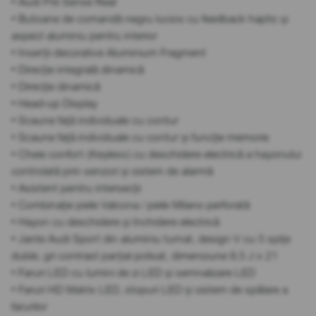
• Audi Pre Sense Rear
• Butoane de comandă negru lucios cu feedback haptic și
aspect aluminiu pentru interior
• Inserții decorative Aluminium Fragment
• Direcție integrală dinamică
• Direcție dinamică
• Head-up Display
• Scaune față individuale cu contur
• Scaune față individuale cu contur și funcție memorie
• Cheie confort (Keyless) cu deschidere electrică a hayonului
controlată prin senzori și sistem de alarmă
• Asistent pentru intersecții
• Combinație piele Valcona / piele Milano perforată
• Hayon cu deschidere și închidere electrică
• Jante Audi Sport din aluminiu turnat, design V cu 5 spițe
duble, gri contrast parțial polisat, dimensiune 8,5 J x 21
• Faruri LED cu lumini de zi LED și semnalizare LED
• Faruri HD Matrix LED, stopuri LED și sistem de spălare a
farurilor