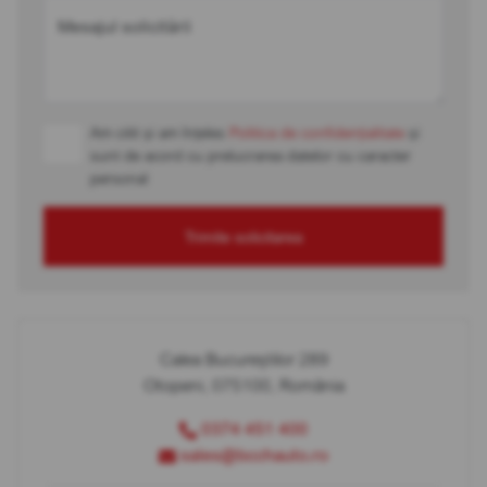
Mesajul solicitării
Am citit și am înțeles
Politica de confidențialitate
și
sunt de acord cu prelucrarea datelor cu caracter
personal
Trimite solicitarea
Calea Bucureștilor 289
Otopeni, 075100, România
0374 451 400
sales@bcchauto.ro