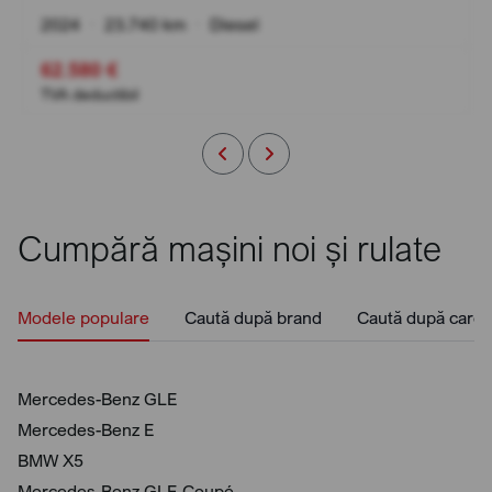
2024
•
23.740 km
•
Diesel
62.580 €
TVA deductibil
Cumpără mașini noi și rulate
Modele populare
Caută după brand
Caută după caros
Mercedes-Benz GLE
Mercedes-Benz E
BMW X5
Mercedes-Benz GLE Coupé