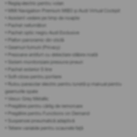
• Reglaj electric pentru volan
• MMI Navigation Premium MIB3 și Audi Virtual Cockpit
• Asistent vedere pe timp de noapte
• Pachet nefumători
• Pachet optic negru Audi Exclusive
• Plafon panoramic din sticlă
• Geamuri fumurii (Privacy)
• Prezoane antifurt cu detectare slăbire roată
• Sistem monitorizare presiune pneuri
• Pachet exterior S line
• Soft-close pentru portiere
• Rulou parasolar electric pentru lunetă și manual pentru
geamurile spate
• Vesuv Grey Metallic
• Pregătire pentru cârlig de remorcare
• Pregătire pentru Functions on Demand
• Suspensie pneumatică adaptivă
• Tetiere variabile pentru scaunele față