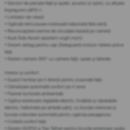
• Senzori de parcare față și spate, acustici și optici, cu afișare
împrejurimi (APS+)
• Limitator de viteză
• Oglindă retrovizoare interioară heliomată fără ramă
• Recunoaștere semne de circulație bazată pe cameră
• Audi Side Assist (asistent unghi mort)
• Sistem airbag pentru cap (Sideguard) inclusiv tetiere active
față
• Sistem camere 360° cu camere față, spate și laterale
Interior și confort:
• Suport lombar pe 4 direcții pentru scaunele față
• Climatizare automată confort pe 4 zone
• Pachet iluminare ambientală
• Oglinzi exterioare reglabile electric, încălzite și rabatabile
electric, heliomate pe ambele părți, cu funcție memorie și
funcție coborâre automată pentru oglinda pasagerului
• Cotieră confort față
• Sistem ISOFIX și Top Tether pentru locurile exterioare spate