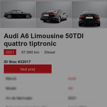
Audi A6 Limousine 50TDI
quattro tiptronic
2021
•
67.990 km
•
Diesel
ID Stoc #32017
Vezi preț
Marcă
Audi
Model
A6
An de fabricație
2021