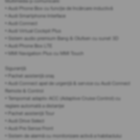
Multimedia și comunicare:
• Audi Phone Box cu funcție de încărcare inductivă
• Audi Smartphone Interface
• Audi Connect
• Audi Virtual Cockpit Plus
• Sistem audio premium Bang & Olufsen cu sunet 3D
• Audi Phone Box LTE
• MMI Navigation Plus cu MMI Touch
Siguranță:
• Pachet asistență oraș
• Audi Connect apel de urgență & service cu Audi Connect
Remote & Control
• Tempomat adaptiv ACC (Adaptive Cruise Control) cu
reglare automată a distanței
• Pachet asistență Tour
• Audi Drive Select
• Audi Pre Sense Front
• Sistem de alarmă cu monitorizare activă a habitaclului