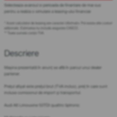
Selecteaza avansul si perioada de finantare de mai sus
pentru a realiza o simulare a leasing-ului financiar.
* Acest calculator de leasing are caracter informativ. Pot exista alte costuri
adiționale. Estimarea nu include asigurare CASCO.
** Toate sumele conțin TVA.
Descriere
Mașina prezentată în anunț se află în parcul unui dealer
partener.
Prețul afișat este prețul brut (TVA inclus), preț în care sunt
incluse comisionul de import și transportul.
Audi A6 Limousine 50TDI quattro tiptronic