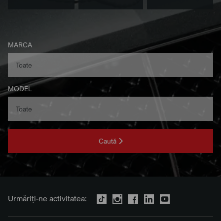
MARCA
MODEL
Caută
Urmăriți-ne activitatea: