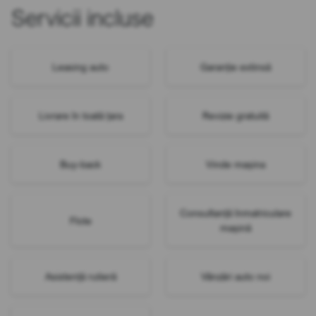
Servicii incluse
Leasing auto
Garanție extinsă
Livrare în toată țara
Revizie gratuită
Buy-back
Vinde mașina
Consultanță înmatriculare
Flote
mașină
Asistență rutieră
Vânzări auto noi