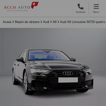
Apelează
Meniu
Acasa
Mașini de vânzare
Audi
A6
Audi A6 Limousine 50TDI quattro t