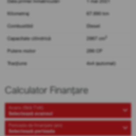
Data primei înmatriculări
1 mai 2021
Kilometraj
67.990 km
Combustibil
Diesel
3
Capacitate cilindrică
2967 cm
Putere motor
286 CP
Tracțiune
4x4 (automat)
Calculator Finanțare
Avans (fără TVA)
Selectează avansul
Perioada de finanțare (ani)
Selectează perioada