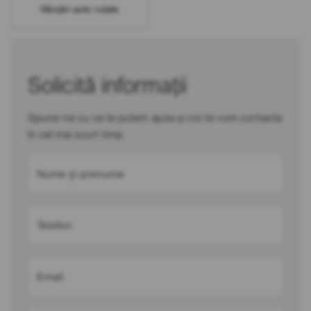
Vânzări auto rulate
Solicită informații
Spune-ne cu ce te putem ajuta și noi te vom contacta
în cel mai scurt timp
Nume și prenume
Telefon
Email