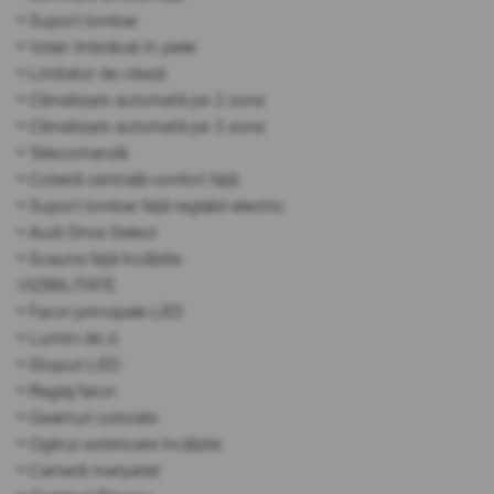
• Suport lombar
• Volan îmbrăcat în piele
• Limitator de viteză
• Climatizare automată pe 2 zone
• Climatizare automată pe 3 zone
• Telecomandă
• Cotieră centrală confort față
• Suport lombar față reglabil electric
• Audi Drive Select
• Scaune față încălzite
VIZIBILITATE
• Faruri principale LED
• Lumini de zi
• Stopuri LED
• Reglaj faruri
• Geamuri colorate
• Oglinzi exterioare încălzite
• Cameră marșarier