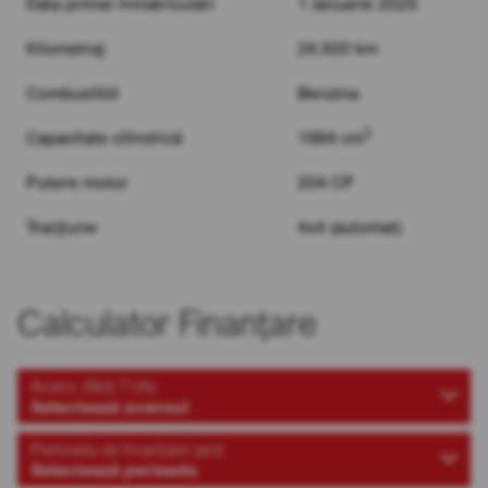
Data primei înmatriculări
1 ianuarie 2025
Kilometraj
24.500 km
Combustibil
Benzina
3
Capacitate cilindrică
1984 cm
Putere motor
204 CP
Tracțiune
4x4 (automat)
Calculator Finanțare
Avans (fără TVA)
Selectează avansul
Perioada de finanțare (ani)
Selectează perioada