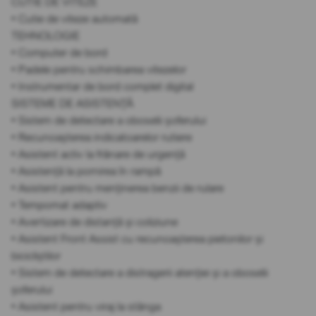
CUTIE DE VITEZE
• Cutie de viteze automată
TEHNOLOGIE
• Computer de bord
• Padele pentru schimbarea vitezelor
• Instrumentar de bord complet digital
SISTEME DE ASISTENȚĂ
• Sistem de detectare a oboselii șoferului
• Recunoașterea indicatoarelor rutiere
• Asistent activ la frânare de urgență
• Asistență la pornirea în rampă
• Asistent pentru menținerea benzii de rulare
• Tempomat adaptiv
• Avertizare de distanță și coliziune
• Asistent Front Assist cu recunoașterea pietonilor și
bicicliștilor
• Sistem de detectare a distragerii atenției și a oboselii
șoferului
• Asistent pentru viraj la stânga