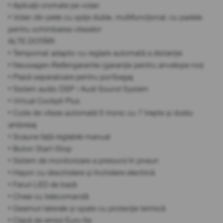
• Aplicații cromate pe volan
• Volan din piele cu spițe duble, multifuncțional, cu padele
pentru schimbarea vitezelor
ALTE DOTĂRI
• Tempomat adaptiv cu reglare automată a distanței
• Neuwagen-Reifengarantie (garanție pentru anvelope noi)
• Plasă separatoare pentru portbagaj
• Sistem audio DSP / Audi Sound System
• Virtual Cockpit Plus
• Cutie de viteze automată S tronic cu 7 trepte și dublu
ambreiaj
• Scaune față reglabile manual
• Buton Start-Stop
• Sistem de monitorizare a presiunii în pneuri
• Hayon cu deschidere și închidere electrică
• Faruri LED de bază
• Cheie cu telecomandă
• Geamuri laterale și spate cu protecție termică
• Clasă de emisii Euro 6e