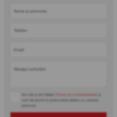
Nume și prenume
Telefon
Email
Mesajul solicitării
Am citit și am înțeles
Politica de confidențialitate
și
sunt de acord cu prelucrarea datelor cu caracter
personal