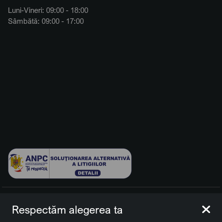
Luni-Vineri: 09:00 - 18:00
Sâmbătă: 09:00 - 17:00
© 2026 BCCH Group Switzerland AG. Toate drepturile
Respectăm alegerea ta
rezervate.