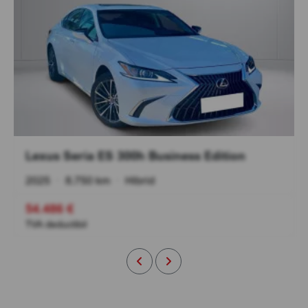
Lexus Seria ES 300h Business Edition
2025
•
8.750 km
•
Hibrid
54.486 €
TVA deductibil