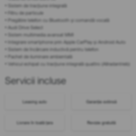
• Sistem de tracțiune integrală
• Filtru de particule
• Pregătire telefon cu Bluetooth și comandă vocală
• Audi Drive Select
• Sistem multimedia avansat MMI
• Integrare smartphone prin Apple CarPlay și Android Auto
• Sistem de încărcare inductivă pentru telefon
• Pachet de iluminare ambientală
• Vehicul echipat cu tracțiune integrală quattro (Allradantrieb)
Servicii incluse
Leasing auto
Garanție extinsă
Livrare în toată țara
Revizie gratuită