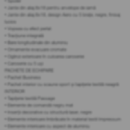
• Spoiler
• Jante din aliaj 8x18 pentru anvelope de iarnă
• Jante din aliaj 8x18, design Aero cu 5 brațe, negre, finisaj
lucios
• Vopsea cu efect perlat
• Tracțiune integrală
• Bare longitudinale din aluminiu
• Ornamente evacuare cromate
• Oglinzi exterioare în culoarea caroseriei
• Caroserie cu 5 uși
PACHETE DE ECHIPARE
• Pachet Business
• Pachet interior cu scaune sport și tapițerie textilă neagră
INTERIOR
• Tapițerie textilă Passage
• Elemente de comandă negru mat
• Inserții decorative cu structură laser, negre
• Elemente interioare îmbrăcate în material textil Impressum
• Elemente interioare cu aspect de aluminiu