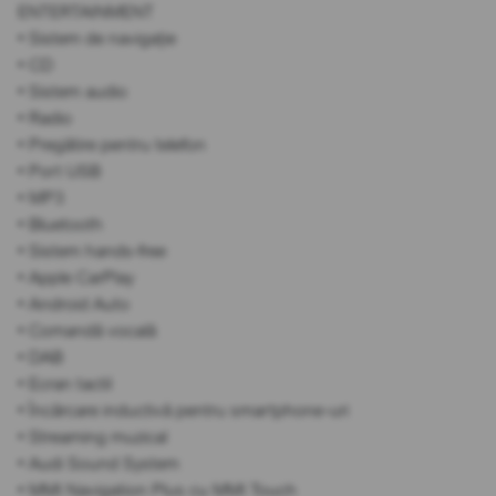
ENTERTAINMENT
• Sistem de navigație
• CD
• Sistem audio
• Radio
• Pregătire pentru telefon
• Port USB
• MP3
• Bluetooth
• Sistem hands-free
• Apple CarPlay
• Android Auto
• Comandă vocală
• DAB
• Ecran tactil
• Încărcare inductivă pentru smartphone-uri
• Streaming muzical
• Audi Sound System
• MMI Navigation Plus cu MMI Touch