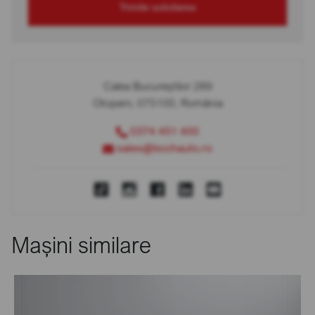
Trimite solicitarea
Calea Bucureștilor 289
Otopeni, 075100, România
0374 451 400
sales@bcchauto.ro
Mașini similare