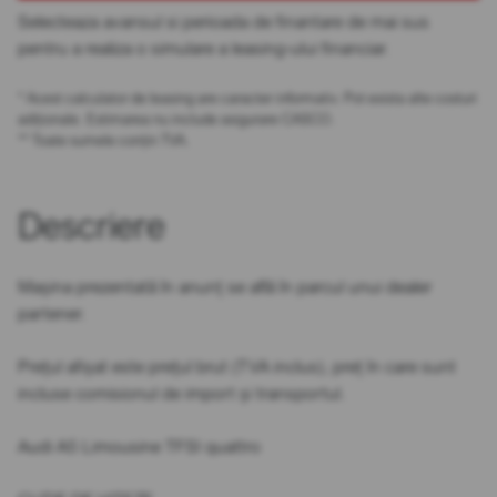
Selecteaza avansul si perioada de finantare de mai sus
pentru a realiza o simulare a leasing-ului financiar.
* Acest calculator de leasing are caracter informativ. Pot exista alte costuri
adiționale. Estimarea nu include asigurare CASCO.
** Toate sumele conțin TVA.
Descriere
Mașina prezentată în anunț se află în parcul unui dealer
partener.
Prețul afișat este prețul brut (TVA inclus), preț în care sunt
incluse comisionul de import și transportul.
Audi A5 Limousine TFSI quattro