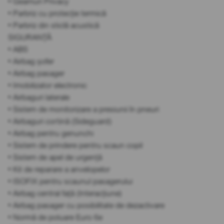
• Geamuri Privacy
• Parbriz cu protecție termică
• Parbriz din sticlă acustică
SIGURANȚĂ
• ABS
• Airbag șofer
• Airbag pasager
• Imobilizator electronic
• Airbaguri laterale
• Sistem de monitorizare a presiunii în pneuri
• Airbaguri cortină (Sideguard)
• Airbag pentru genunchi
• Sistem de prindere pentru scaun copil
• Sistem de apel de urgență
• Kit de reparare a anvelopelor
• ISOFIX pentru scaunul pasagerului
• Airbag central față (Interacțiune)
• Airbag pasager cu posibilitate de dezactivare
• Normă de poluare Euro 6e