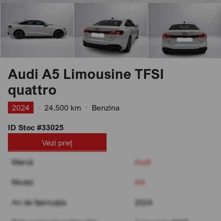
Audi A5 Limousine TFSI
quattro
2024
•
24.500 km
•
Benzina
ID Stoc #33025
Vezi preț
Marcă
Audi
Model
A5
An de fabricație
2024