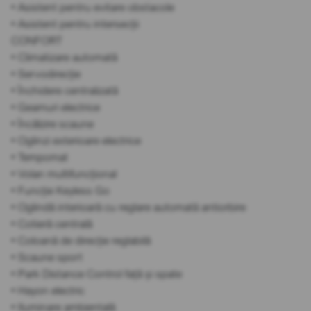
• Asistent pentru evitare obstacole
• Asistent pentru intersecții
CONFORT
• Climatizare automată
• Servodirecție
• Închidere centralizată
• Geamuri electrice
• Încălzire scaune
• Oglinzi exterioare electrice
• Tempomat
• Volan multifuncțional
• Funcție Keyless Go
• Oglindă interioară cu reglare automată antiorbire
• Cotieră centrală
• Coloană de direcție reglabilă
• Scaune sport
• Park Distance Control față și spate
• Hayon electric
• Iluminare ambientală