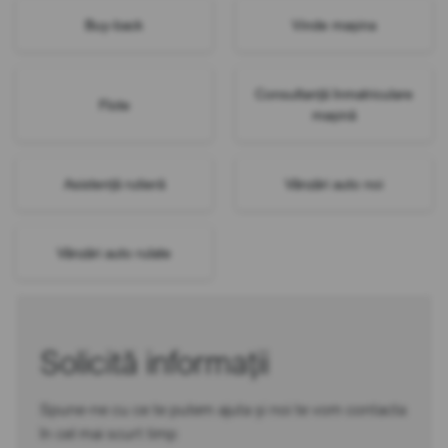
Buy-back
Vinde mașina
Consultanță înmatriculare
Flote
mașină
Asistență rutieră
Vânzări auto noi
Vânzări auto rulate
Solicită informații
Spune-ne cu ce te putem ajuta și noi te vom contacta
în cel mai scurt timp