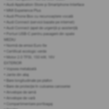
• Audi Application Store și Smartphone Interface
• MMI Experience Plus
• Audi Phone Box cu recunoaștere vocală
• Audi Connect (servicii bazate pe internet)
• Audi Connect (apel de urgență și asistență)
• Porturi USB-C pentru pasagerii din spate
MEDIU
• Normă de emisii Euro 6e
• Certificat ecologic verde
• Motor 2.0 TFSI, 150 kW, 16V
EXTERIOR
• Vopsea metalizată
• Jante din aliaj
• Bare longitudinale pe plafon
• Bare de protecție în culoarea caroseriei
• Anvelope de iarnă
• Anvelope de vară
• Compartimentare portbagaj