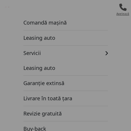
Mașini de vânzare
Apelează
Comandă mașină
Leasing auto
Servicii
Leasing auto
Garanție extinsă
Livrare în toată țara
Revizie gratuită
Buy-back