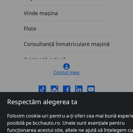
Vinde mașina
Flote
Consultanță înmatriculare mașină
Asistență rutieră
Contul meu
Vânzări auto noi
Vânzări auto second hand
Respectăm alegerea ta
Acasa
Blog
Blog
Tipuri de leasing auto: care este diferența dintre leasing ope
Folosim cookie-uri pentru a-ți oferi cea mai bună experi
Despre noi
posibilă pe bcchauto.ro. Unele sunt esențiale pentru
funcționarea acestui site, altele ne ajută să înțelegem 