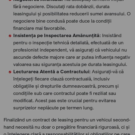
fără negociere. Discutați rata dobânzii, durata
leasingului și posibilitatea reducerii sumei avansului. O
negociere bine condusă poate duce la condiții
financiare mai favorabile.
Insistența pe Inspectarea Amănunțită:
Insistând
pentru o inspecție tehnică detaliată, efectuată de un
profesionist independent, vă asigurați că vehiculul nu
ascunde defecte majore care ar putea influența negativ
valoarea sau siguranța acestuia pe durata leasingului.
Lecturarea Atentă a Contractului:
Asigurați-vă că
înțelegeți fiecare clauză contractuală, inclusiv
obligațiile și drepturile dumneavoastră, precum și
condițiile sub care contractul poate fi reziliat sau
modificat. Acest pas este crucial pentru evitarea
surprizelor neplăcute pe termen lung.
Finalizând un contract de leasing pentru un vehicul second-
hand necesită nu doar o pregătire financiară riguroasă, ci și
o înțelegere clară a responsabilităților și obligațiilor pe care