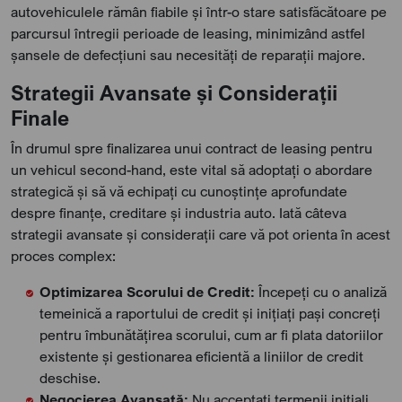
autovehiculele rămân fiabile și într-o stare satisfăcătoare pe
parcursul întregii perioade de leasing, minimizând astfel
șansele de defecțiuni sau necesități de reparații majore.
Strategii Avansate și Considerații
Finale
În drumul spre finalizarea unui contract de leasing pentru
un vehicul second-hand, este vital să adoptați o abordare
strategică și să vă echipați cu cunoștințe aprofundate
despre finanțe, creditare și industria auto. Iată câteva
strategii avansate și considerații care vă pot orienta în acest
proces complex:
Optimizarea Scorului de Credit:
Începeți cu o analiză
temeinică a raportului de credit și inițiați pași concreți
pentru îmbunătățirea scorului, cum ar fi plata datoriilor
existente și gestionarea eficientă a liniilor de credit
deschise.
Negocierea Avansată:
Nu acceptați termenii inițiali