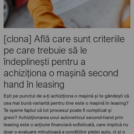
[clona] Află care sunt criteriile
pe care trebuie să le
îndeplinești pentru a
achiziționa o mașină second
hand în leasing
Ești pe punctul de a-ți achiziționa o mașină și te gândești că
cea mai bună variantă pentru tine este o mașină în leasing?
Te sperie faptul că tot procesul poate fi complicat și
greoi? Achiziționarea unui autovehicul second-hand prin
leasing este o acțiune financiară sofisticată, care implică nu
doar o evaluare minuțioasă a condițiilor pieței auto, ci și o