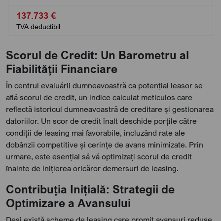
137.733 €
TVA deductibil
Scorul de Credit: Un Barometru al
Fiabilității Financiare
În centrul evaluării dumneavoastră ca potențial leasor se
află scorul de credit, un indice calculat meticulos care
reflectă istoricul dumneavoastră de creditare și gestionarea
datoriilor. Un scor de credit înalt deschide porțile către
condiții de leasing mai favorabile, incluzând rate ale
dobânzii competitive și cerințe de avans minimizate. Prin
urmare, este esențial să vă optimizați scorul de credit
înainte de inițierea oricăror demersuri de leasing.
Contribuția Inițială: Strategii de
Optimizare a Avansului
Deși există scheme de leasing care promit avansuri reduse